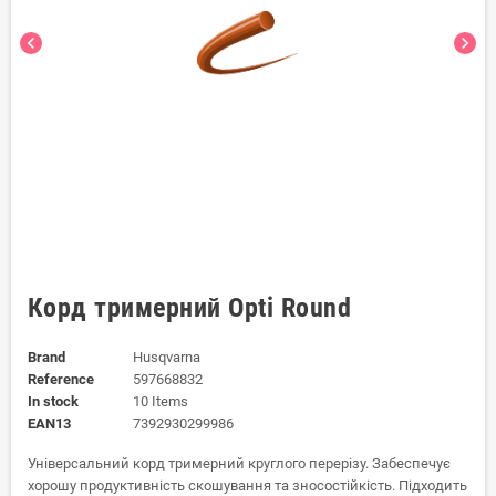
chevron_left
chevron_right
Корд тримерний Opti Round
Brand
Husqvarna
Reference
597668832
In stock
10 Items
EAN13
7392930299986
Універсальний корд тримерний круглого перерізу. Забеспечує
хорошу продуктивність скошування та зносостійкість. Підходить