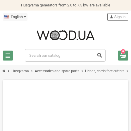
Husqvarna generators from 2.0 to 7.5 kW are available
English
person
Sign in
0
view_headline
search
chevron_right
chevron_right
chevron_right
chevron_right
Husqvarna
Accessories and spare parts
Heads, cords fore cutters