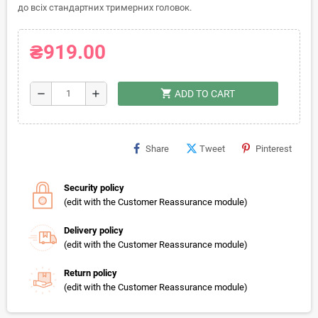
до всіх стандартних тримерних головок.
₴919.00
shopping_cart
remove
add
ADD TO CART
Share
Tweet
Pinterest
Security policy
(edit with the Customer Reassurance module)
Delivery policy
(edit with the Customer Reassurance module)
Return policy
(edit with the Customer Reassurance module)