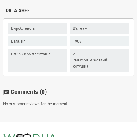
DATA SHEET
Вироблено в
В'єтнам
Вага, кг
1908
Опис / Комплектація
2
7ммx240м жовтий
котушка
Comments
(0)
chat
No customer reviews for the moment.