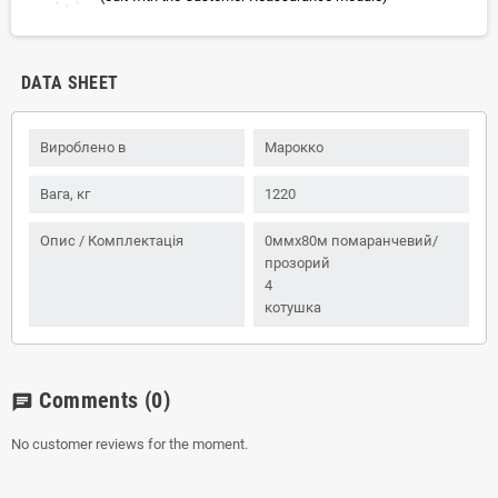
DATA SHEET
Вироблено в
Марокко
Вага, кг
1220
Опис / Комплектація
0ммx80м помаранчевий/
прозорий
4
котушка
Comments
(0)
chat
No customer reviews for the moment.