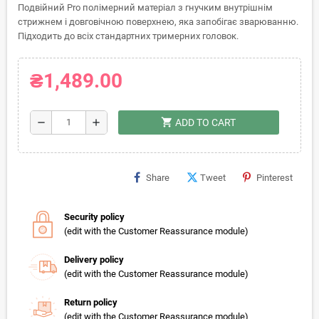
Подвійний Pro полімерний матеріал з гнучким внутрішнім
стрижнем і довговічною поверхнею, яка запобігає зварюванню.
Підходить до всіх стандартних тримерних головок.
₴1,489.00
shopping_cart
remove
add
ADD TO CART
Share
Tweet
Pinterest
Security policy
(edit with the Customer Reassurance module)
Delivery policy
(edit with the Customer Reassurance module)
Return policy
(edit with the Customer Reassurance module)