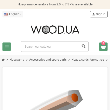
Husqvarna generators from 2.0 to 7.5 kW are available
English
person
Sign in
0
view_headline
search
chevron_right
chevron_right
chevron_right
chevron_right
Husqvarna
Accessories and spare parts
Heads, cords fore cutters