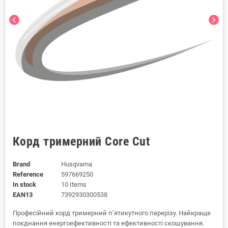
chevron_left
chevron_right
Корд тримерний Core Cut
Brand
Husqvarna
Reference
597669250
In stock
10 Items
EAN13
7392930300538
Професійний корд тримерний п’ятикутного перерізу. Найкраще
поєднання енергоефективності та ефективності скошування.