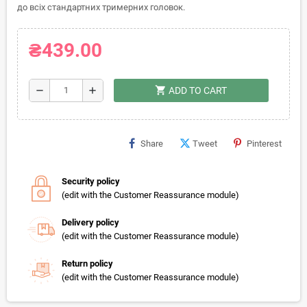
до всіх стандартних тримерних головок.
₴439.00
shopping_cart
remove
add
ADD TO CART
Share
Tweet
Pinterest
Security policy
(edit with the Customer Reassurance module)
Delivery policy
(edit with the Customer Reassurance module)
Return policy
(edit with the Customer Reassurance module)