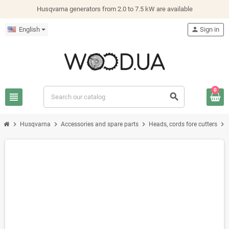
Husqvarna generators from 2.0 to 7.5 kW are available
English
person
Sign in
0
view_headline
search
chevron_right
chevron_right
chevron_right
chevron_right
Husqvarna
Accessories and spare parts
Heads, cords fore cutters