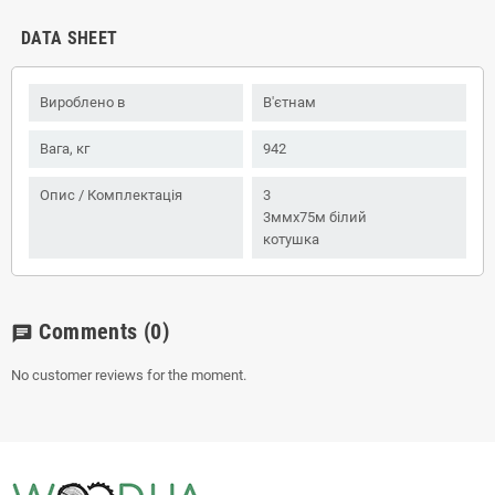
DATA SHEET
Вироблено в
В'єтнам
Вага, кг
942
Опис / Комплектація
3
3ммx75м білий
котушка
Comments
(0)
chat
No customer reviews for the moment.