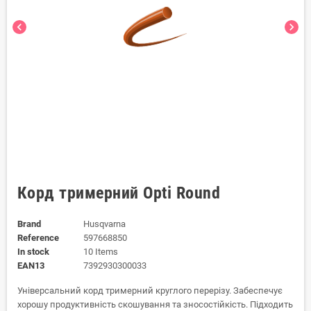
chevron_left
chevron_right
Корд тримерний Opti Round
Brand
Husqvarna
Reference
597668850
In stock
10 Items
EAN13
7392930300033
Універсальний корд тримерний круглого перерізу. Забеспечує
хорошу продуктивність скошування та зносостійкість. Підходить