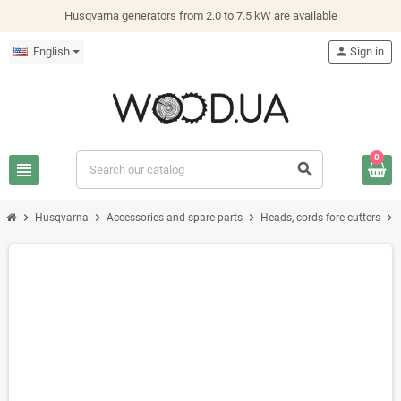
Husqvarna generators from 2.0 to 7.5 kW are available
English
person
Sign in
0
view_headline
search
chevron_right
chevron_right
chevron_right
chevron_right
Husqvarna
Accessories and spare parts
Heads, cords fore cutters