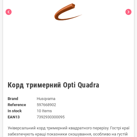
chevron_left
chevron_right
Корд тримерний Opti Quadra
Brand
Husqvarna
Reference
597668902
In stock
10 Items
EAN13
7392930300095
Універсальний корд тримерний квадратного перерізу. Гострі краї
забезпечують кращі показники скошування, особливо на густій