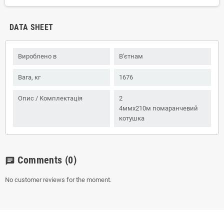
DATA SHEET
Вироблено в
В'єтнам
Вага, кг
1676
Опис / Комплектація
2
4ммx210м помаранчевий
котушка
Comments
(0)
chat
No customer reviews for the moment.