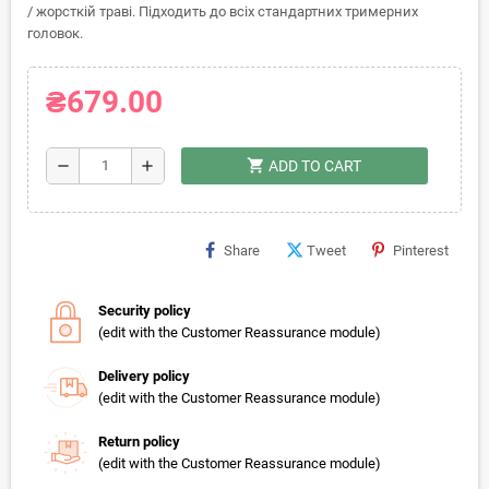
/ жорсткій траві. Підходить до всіх стандартних тримерних
головок.
₴679.00
shopping_cart
remove
add
ADD TO CART
Share
Tweet
Pinterest
Security policy
(edit with the Customer Reassurance module)
Delivery policy
(edit with the Customer Reassurance module)
Return policy
(edit with the Customer Reassurance module)