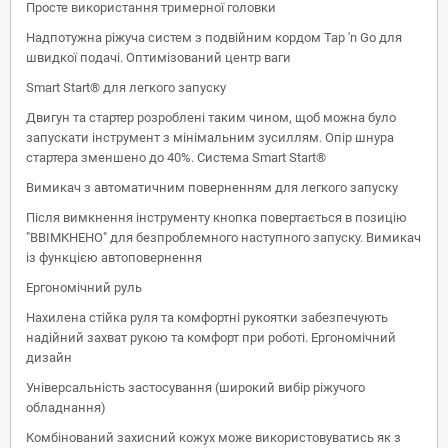
Просте використання тримерної головки
Надпотужна ріжуча систем з подвійним кордом Tap 'n Go для
швидкої подачі. Оптимізований центр ваги
Smart Start® для легкого запуску
Двигун та стартер розроблені таким чином, щоб можна було
запускати інструмент з мінімальним зусиллям. Опір шнура
стартера зменшено до 40%. Система Smart Start®
Вимикач з автоматичним поверненням для легкого запуску
Після вимкнення інструменту кнопка повертається в позицію
"ВВІМКНЕНО" для безпроблемного наступного запуску. Вимикач
із функцією автоповернення
Ергономічний руль
Нахилена стійка руля та комфортні рукоятки забезпечують
надійний захват рукою та комфорт при роботі. Ергономічний
дизайн
Універсальність застосування (широкий вибір ріжучого
обладнання)
Комбінований захисний кожух може використовуватись як з