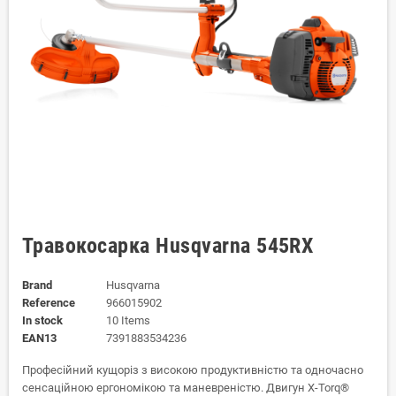
Травокосарка Husqvarna 545RХ
Brand
Husqvarna
Reference
966015902
In stock
10 Items
EAN13
7391883534236
Професійний кущоріз з високою продуктивністю та одночасно
сенсаційною ергономікою та маневреністю. Двигун X-Torq®