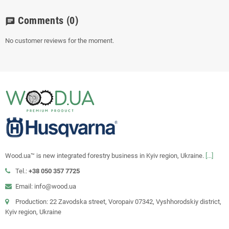
Comments
(0)
chat
No customer reviews for the moment.
Wood.ua™ is new integrated forestry business in Kyiv region, Ukraine.
[...]
Tel.:
+38 050 357 7725
Email: info@wood.ua
Production: 22 Zavodska street, Voropaiv 07342, Vyshhorodskiy district,
Kyiv region, Ukraine