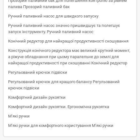
Прозорий паливний бак для полегшення контролю за рівнем
палива Прозорий паливний бак
Ручний паливний насос для швидкого запуску
Ручний паливний насос значно пришвидшує та полегшує
запуск інструменту. Ручний паливний насос
Конічний редуктор для найкращої продуктивності скошування
Конструкція конічного редуктора має великий крутний момент,
а ріжуче обладнання при цьому паралельне до землі для
найкращої продуктивності при скошуванні Конічний редуктор
Регульований крючок підвіски
Регульований крючок для кращого балансу Регульований
крючок підвіски
Комфортний дизайн рукоятки
Комфортний дизайн рукоятки. Ергономічна рукоятка
М’які ручки
М’які ручки для комфортного користування М’які ручки