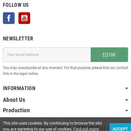
FOLLOW US
Facebook
YouTube
NEWSLETTER
OK
You may unsubscribe at any moment. For that purpose, please find our contact
info in the legal notice.
INFORMATION
About Us
Production
This site uses cookies. By continuing to browse the site
Copyright © 2016-2024 Wood.ua NEW ERA - ENERGY GROUP LLC
you are agreeing to our use of cookies.
Find out more
ACCEPT