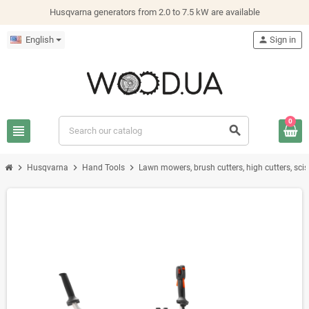
Husqvarna generators from 2.0 to 7.5 kW are available
English
person
Sign in
0
view_headline
search
chevron_right
chevron_right
chevron_right
Husqvarna
Hand Tools
Lawn mowers, brush cutters, high cutters, sci