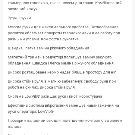
тримерною головкою, так і з ножем для трави. Комбінований
захисний кожух
Зручні ручки
Мягкие ручки для максимального удобства. Петлеобразная
рукоятка облегчает повороты газонокосилки и ее работу под
разными углами. Комфортна рукоятка
Швидка і легка заміна ріжучого обладнання
Магнітний тримач в редукторі полегшує заміну ріжучого
обладнання. Швидка і легка заміна ріжучого обладнання
Високо розташоване кермо надає більше простору для ніг
Висока стійка руля із магнію забезпечує свободу рухів при
роботі на схилах. Висока стійка руля
Система LowVib® захищає руки і кисті користувача
Ефективна система віброгасіння зменшує навантаження на
руки оператора. LowVib®
Прозорий паливний бак для полегшення контролю за рівнем
палива