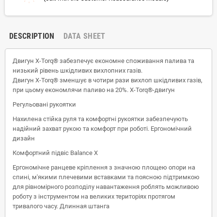
DESCRIPTION
DATA SHEET
Двигун X-Torq® забезпечує економне споживання палива та
низький рівень шкідливих вихлопних газів.
Двигун X-Torq® зменшує в чотири рази вихлоп шкідливих газів,
при цьому економлячи паливо на 20%. X-Torq®-двигун
Регульовані рукоятки
Нахилена стійка руля та комфортні рукоятки забезпечують
надійний захват рукою та комфорт при роботі. Ергономічний
дизайн
Комфортний підвіс Balance X
Ергономічне ранцеве кріплення з значною площею опори на
спині, м'якими плечевими вставками та поясною підтримкою
для рівномірного розподілу навантаження роблять можливою
роботу з інструментом на великих територіях протягом
тривалого часу. Длинная штанга