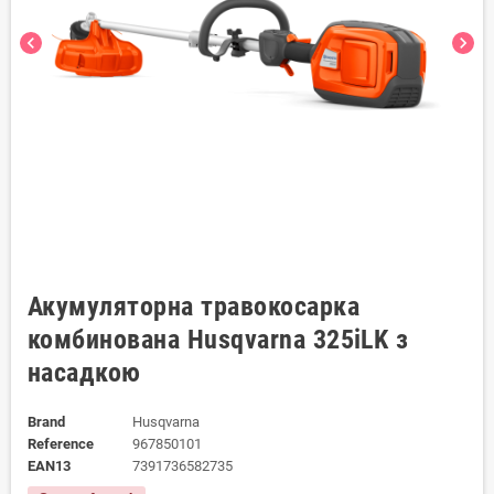
chevron_left
chevron_right
Акумуляторна травокосарка
комбинована Husqvarna 325iLK з
насадкою
Brand
Husqvarna
Reference
967850101
EAN13
7391736582735