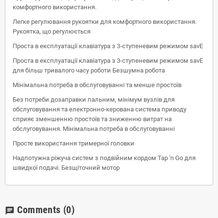
комфортного використання.
Легке регулювання рукоятки для комфортного використання.
Рукоятка, що регулюється
Проста в експлуатації клавіатура з 3-ступеневим режимом savE
Проста в експлуатації клавіатура з 3-ступеневим режимом savE
для більш тривалого часу роботи Безшумна робота
Мінімальна потреба в обслуговуванні та менше простоїв
Без потреби дозаправки пальним, мінімум вузлів для
обслуговування та електронно-керована система приводу
сприяє зменшенню простоїв та зниженню витрат на
обслуговування. Мінімальна потреба в обслуговуванні
Просте використання тримерної головки
Надпотужна ріжуча систем з подвійним кордом Tap 'n Go для
швидкої подачі. Безщіточний мотор
Comments
(0)
chat