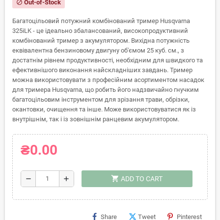
Out-of-Stock
block
Багатоцільовий потужний комбінований тример Husqvarna
325iLK - це ідеально збалансований, високопродуктивний
комбінований тример з акумулятором. Вихідна потужність
еквівалентна бензиновому двигуну об'ємом 25 куб. см., з
достатнім рівнем продуктивності, необхідним для швидкого та
ефективнішого виконання найскладніших завдань. Тример
можна використовувати з професійним асортиментом насадок
для тримера Husqvarna, що робить його надзвичайно гнучким
багатоцільовим інструментом для зрізання трави, обрізки,
окантовки, очищення та інше. Може використовуватися як із
внутрішнім, так і із зовнішнім ранцевим акумулятором.
₴0.00
shopping_cart
remove
add
ADD TO CART
Share
Tweet
Pinterest