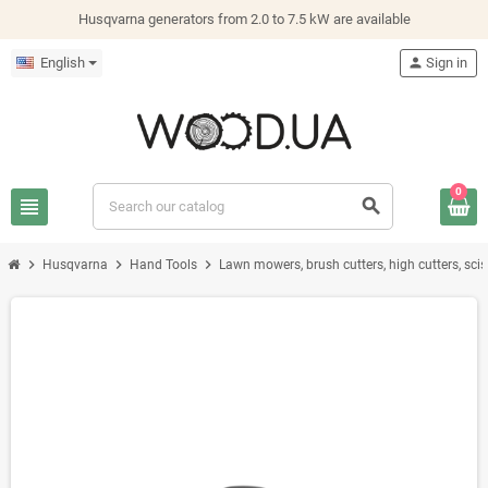
Husqvarna generators from 2.0 to 7.5 kW are available
English
person
Sign in
0
view_headline
search
chevron_right
chevron_right
chevron_right
Husqvarna
Hand Tools
Lawn mowers, brush cutters, high cutters, sci