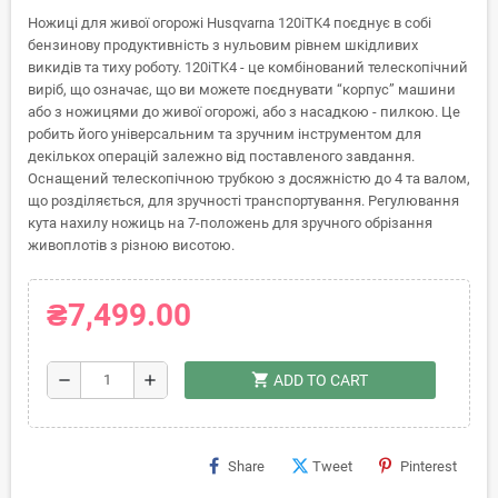
Ножиці для живої огорожі Husqvarna 120iTK4 поєднує в собі
бензинову продуктивність з нульовим рівнем шкідливих
викидів та тиху роботу. 120iTK4 - це комбінований телескопічний
виріб, що означає, що ви можете поєднувати “корпус” машини
або з ножицями до живої огорожі, або з насадкою - пилкою. Це
робить його універсальним та зручним інструментом для
декількох операцій залежно від поставленого завдання.
Оснащений телескопічною трубкою з досяжністю до 4 та валом,
що розділяється, для зручності транспортування. Регулювання
кута нахилу ножиць на 7-положень для зручного обрізання
живоплотів з різною висотою.
₴7,499.00
shopping_cart
remove
add
ADD TO CART
Share
Tweet
Pinterest