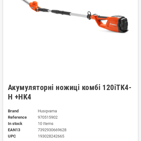
Акумуляторні ножиці комбі 120iTK4-
H +HK4
Brand
Husqvarna
Reference
970515902
In stock
10 Items
EAN13
7392930669628
UPC
193028242665