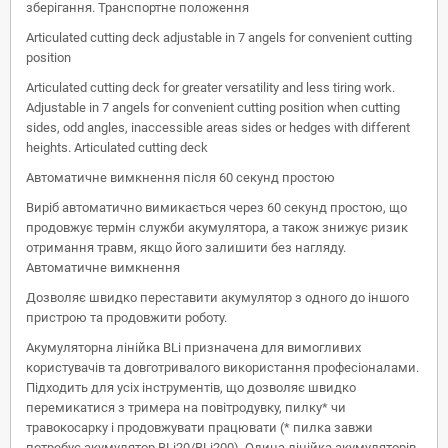
зберігання. Транспортне положення
Articulated cutting deck adjustable in 7 angels for convenient cutting
position
Articulated cutting deck for greater versatility and less tiring work.
Adjustable in 7 angels for convenient cutting position when cutting
sides, odd angles, inaccessible areas sides or hedges with different
heights. Articulated cutting deck
Автоматичне вимкнення після 60 секунд простою
Виріб автоматично вимикається через 60 секунд простою, що
продовжує термін служби акумулятора, а також знижує ризик
отримання травм, якщо його залишити без нагляду.
Автоматичне вимкнення
Дозволяє швидко переставити акумулятор з одного до іншого
пристрою та продовжити роботу.
Акумуляторна лінійка BLi призначена для вимогливих
користувачів та довготривалого використання професіоналами.
Підходить для усіх інструментів, що дозволяє швидко
перемикатися з тримера на повітродувку, пилку* чи
травокосарку і продовжувати працювати (* пилка завжи
потребує акумулятор BLi20/BLi200). Одина лінійка акумуляторів