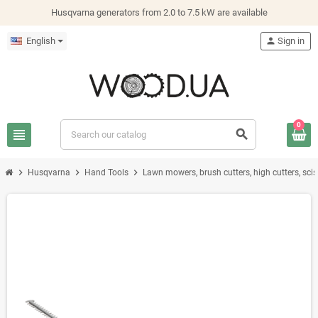
Husqvarna generators from 2.0 to 7.5 kW are available
English
person
Sign in
0
view_headline
search
chevron_right
chevron_right
chevron_right
Husqvarna
Hand Tools
Lawn mowers, brush cutters, high cutters, sci