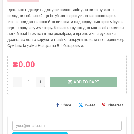
Ідеально підходить для домовласників для викошування
складних областей, ця інтуїтивно зрозуміла газонокосарка
може швидко та спокійно викосити сад середнього розміру за
один заряд акумулятору. Косарка зручна для маневрів завдяки
легкій вазі і компактним розмірам, а ергономічна рукоятка
дозволяє легко керувати навіть навкруги невеликих перешкод.
Сумісна із усіма Husqvarna BLi-батареями.
₴0.00
shopping_cart
remove
add
ADD TO CART
Share
Tweet
Pinterest