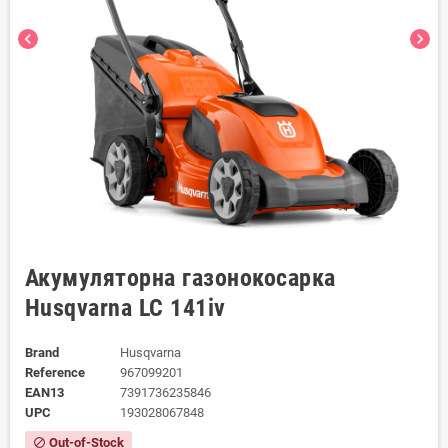
chevron_left
chevron_right
Акумуляторна газонокосарка
Husqvarna LC 141iv
Brand
Husqvarna
Reference
967099201
EAN13
7391736235846
UPC
193028067848
Out-of-Stock
block