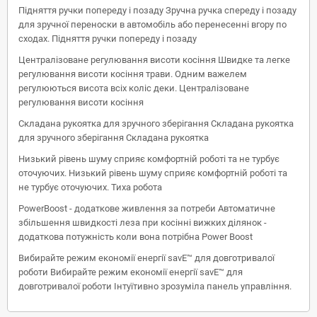
Підняття ручки попереду і позаду Зручна ручка спереду і позаду
для зручної переноски в автомобіль або перенесенні вгору по
сходах. Підняття ручки попереду і позаду
Централізоване регулювання висоти косіння Швидке та легке
регулювання висоти косіння трави. Одним важелем
регулюються висота всіх коліс деки. Централізоване
регулювання висоти косіння
Складана рукоятка для зручного зберігання Складана рукоятка
для зручного зберігання Складана рукоятка
Низький рівень шуму сприяє комфортній роботі та не турбує
оточуючих. Низький рівень шуму сприяє комфортній роботі та
не турбує оточуючих. Тиха робота
PowerBoost - додаткове живлення за потреби Автоматичне
збільшення швидкості леза при косінні вижких ділянок -
додаткова потужність коли вона потрібна Power Boost
Вибирайте режим економії енергії savE™ для довготривалої
роботи Вибирайте режим економії енергії savE™ для
довготривалої роботи Інтуїтивно зрозуміла панель управління.