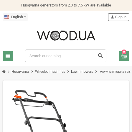
Husqvarna generators from 2.0 to 7.5 kW are available
English
person
Sign in
0
view_headline
search
chevron_right
chevron_right
chevron_right
chevron_right
Husqvarna
Wheeled machines
Lawn mowers
Акумуляторна газо