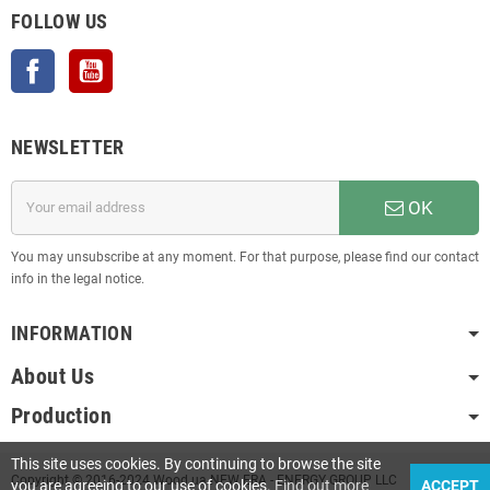
FOLLOW US
Facebook
YouTube
NEWSLETTER
OK
You may unsubscribe at any moment. For that purpose, please find our contact
info in the legal notice.
INFORMATION
About Us
Production
This site uses cookies. By continuing to browse the site
Copyright © 2016-2024 Wood.ua NEW ERA - ENERGY GROUP LLC
you are agreeing to our use of cookies.
Find out more
ACCEPT