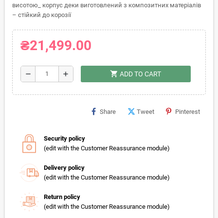
висотою_ корпус деки виготовлений з композитних матеріалів
– стійкий до корозії
₴21,499.00
shopping_cart
remove
add
ADD TO CART
Share
Tweet
Pinterest
Security policy
(edit with the Customer Reassurance module)
Delivery policy
(edit with the Customer Reassurance module)
Return policy
(edit with the Customer Reassurance module)