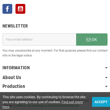
Facebook
YouTube
NEWSLETTER
OK
You may unsubscribe at any moment. For that purpose, please find our contact
info in the legal notice.
INFORMATION
About Us
Production
This site uses cookies. By continuing to browse the site
Copyright © 2016-2024 Wood.ua NEW ERA - ENERGY GROUP LLC
you are agreeing to our use of cookies.
Find out more
ACCEPT
Friends
FuelWood.de
Learning.ua
Schlaumik.de
Spatar.de
here
.