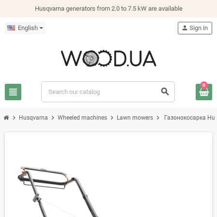
Husqvarna generators from 2.0 to 7.5 kW are available
English
person
Sign in
0
view_headline
search
chevron_right
chevron_right
chevron_right
chevron_right
Husqvarna
Wheeled machines
Lawn mowers
Газонокосарка Hus