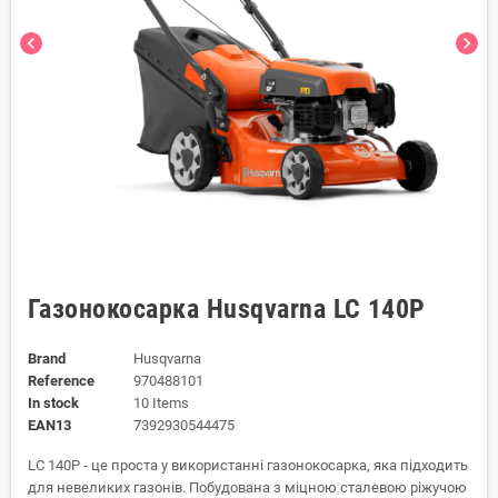
chevron_left
chevron_right
Газонокосарка Husqvarna LC 140P
Brand
Husqvarna
Reference
970488101
In stock
10 Items
EAN13
7392930544475
LC 140P - це проста у використанні газонокосарка, яка підходить
для невеликих газонів. Побудована з міцною сталевою ріжучою