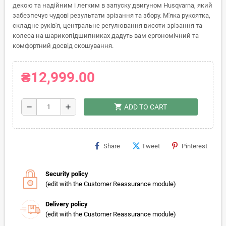
декою та надійним і легким в запуску двигуном Husqvarna, який
забезпечує чудові результати зрізання та збору. М'яка рукоятка,
складне руків'я, центральне регулювання висоти зрізання та
колеса на шарикопідшипниках дадуть вам ергономічний та
комфортний досвід скошування.
₴12,999.00
shopping_cart
remove
add
ADD TO CART
Share
Tweet
Pinterest
Security policy
(edit with the Customer Reassurance module)
Delivery policy
(edit with the Customer Reassurance module)