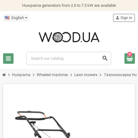
Husqvarna generators from 2.0 to 7.5 kW are available
English
person
Sign in
0
view_headline
search
chevron_right
chevron_right
chevron_right
chevron_right
Husqvarna
Wheeled machines
Lawn mowers
Газонокосарка Hus