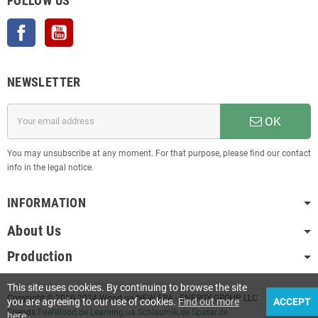
FOLLOW US
Facebook
YouTube
NEWSLETTER
OK
You may unsubscribe at any moment. For that purpose, please find our contact
info in the legal notice.
INFORMATION
About Us
Production
This site uses cookies. By continuing to browse the site
Copyright © 2016-2024 Wood.ua NEW ERA - ENERGY GROUP LLC
you are agreeing to our use of cookies.
Find out more
ACCEPT
Friends
FuelWood.de
Learning.ua
Schlaumik.de
Spatar.de
here
.