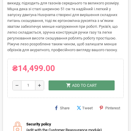
викиду, підходить для газонів середнього та великого розміру.
Міцна дека зі сталі шириною 51 см та надійний і легкий у
запуску двигуна Husqvarna створені для вирішення складних
питань скошування, тоді як ергономічна рукоятка з м’яким
хватом забезпечує менше напруження при роботі. Руків'я, що
легко складається, зручна конструкція ручки газу та легке
регулювання висоти скошування роблять роботу простішою.
Ріжуче лезо розроблене таким чином, щоб залишати менше
обрізків для акуратного, професійного вигляду вашого газону.
₴14,499.00
shopping_cart
remove
add
ADD TO CART
Share
Tweet
Pinterest
Security policy
(edit with the Customer Reassurance module)