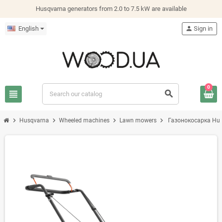
Husqvarna generators from 2.0 to 7.5 kW are available
English
person
Sign in
0
view_headline
search
chevron_right
chevron_right
chevron_right
chevron_right
Husqvarna
Wheeled machines
Lawn mowers
Газонокосарка Hus