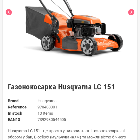
chevron_left
chevron_right
Газонокосарка Husqvarna LC 151
Brand
Husqvarna
Reference
970488301
In stock
10 Items
EAN13
7392930544505
Husqvarna LC 151 - це проста у використанні газонокосарка зі
збором у бак, Bioclip® (мульчуванням) та можливістю бічного