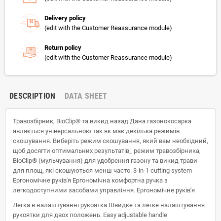
Delivery policy
(edit with the Customer Reassurance module)
Return policy
(edit with the Customer Reassurance module)
DESCRIPTION
DATA SHEET
Травозбірник, BioClip® та викид назад Дана газонокосарка
являється універсальною так як має декілька режимів
скошування. Виберіть режим скошування, який вам необхідний,
щоб досягти оптимальних результатів_ режим травозбірника,
BioClip® (мульчування) для удобрення газону та викид трави
для площ, які скошуються менш часто. 3-in-1 cutting system
Ергономічне руків'я Ергономічна комфортна ручка з
легкодоступними засобами управління. Ергономічне руків'я
Легка в налаштуванні рукоятка Швидке та легке налаштування
рукоятки для двох положень. Easy adjustable handle