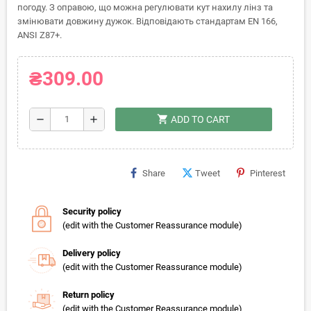
погоду. З оправою, що можна регулювати кут нахилу лінз та
змінювати довжину дужок. Відповідають стандартам EN 166,
ANSI Z87+.
₴309.00
shopping_cart
remove
add
ADD TO CART
Share
Tweet
Pinterest
Security policy
(edit with the Customer Reassurance module)
Delivery policy
(edit with the Customer Reassurance module)
Return policy
(edit with the Customer Reassurance module)