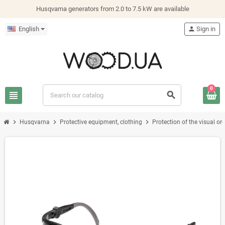
Husqvarna generators from 2.0 to 7.5 kW are available
English
person
Sign in
0
view_headline
search
chevron_right
chevron_right
chevron_right
Husqvarna
Protective equipment, clothing
Protection of the visual or