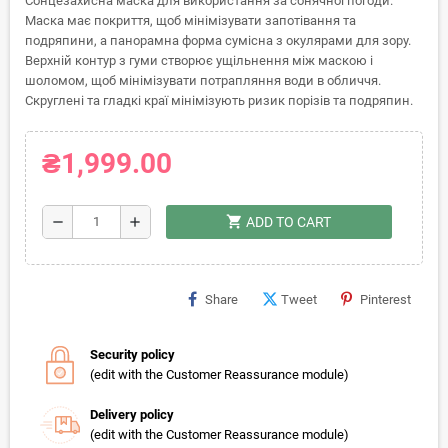
Сонцезахисна маска для використання за сонячної погоди.
Маска має покриття, щоб мінімізувати запотівання та
подряпини, а панорамна форма сумісна з окулярами для зору.
Верхній контур з гуми створює ущільнення між маскою і
шоломом, щоб мінімізувати потрапляння води в обличчя.
Скруглені та гладкі краї мінімізують ризик порізів та подряпин.
₴1,999.00
shopping_cart
remove
add
ADD TO CART
Share
Tweet
Pinterest
Security policy
(edit with the Customer Reassurance module)
Delivery policy
(edit with the Customer Reassurance module)