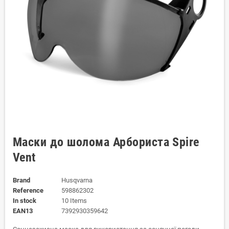
Маски до шолома Арбориста Spire
Vent
Brand
Husqvarna
Reference
598862302
In stock
10 Items
EAN13
7392930359642