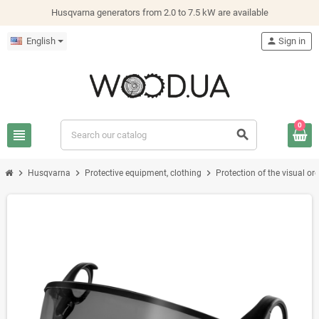
Husqvarna generators from 2.0 to 7.5 kW are available
English
person
Sign in
0
view_headline
search
chevron_right
chevron_right
chevron_right
Husqvarna
Protective equipment, clothing
Protection of the visual or