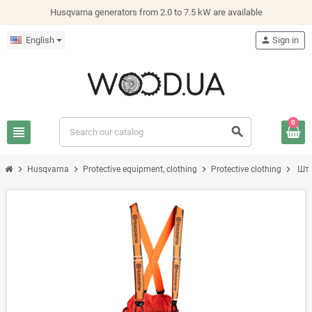
Husqvarna generators from 2.0 to 7.5 kW are available
English
person
Sign in
0
view_headline
search
chevron_right
chevron_right
chevron_right
chevron_right
Husqvarna
Protective equipment, clothing
Protective clothing
Шта