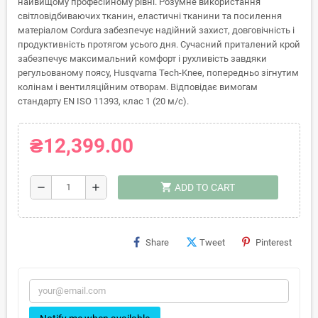
найвищому професійному рівні. Розумне використання
світловідбиваючих тканин, еластичні тканини та посилення
матеріалом Cordura забезпечує надійний захист, довговічність і
продуктивність протягом усього дня. Сучасний приталений крой
забезпечує максимальний комфорт і рухливість завдяки
регульованому поясу, Husqvarna Tech-Knee, попередньо зігнутим
колінам і вентиляційним отворам. Відповідає вимогам
стандарту EN ISO 11393, клас 1 (20 м/с).
₴12,399.00
shopping_cart
remove
add
ADD TO CART
Share
Tweet
Pinterest