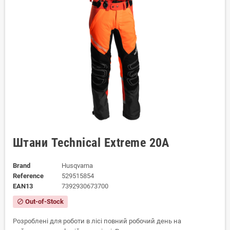
Штани Technical Extreme 20А
Brand
Husqvarna
Reference
529515854
EAN13
7392930673700
Out-of-Stock
block
Розроблені для роботи в лісі повний робочий день на