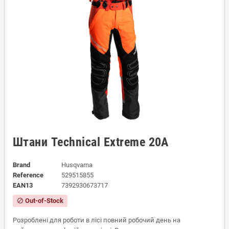
Штани Technical Extreme 20А
Brand
Husqvarna
Reference
529515855
EAN13
7392930673717
Out-of-Stock
block
Розроблені для роботи в лісі повний робочий день на