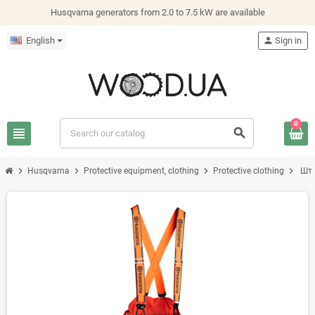
Husqvarna generators from 2.0 to 7.5 kW are available
English
person
Sign in
0
view_headline
search
chevron_right
chevron_right
chevron_right
chevron_right
Husqvarna
Protective equipment, clothing
Protective clothing
Шта