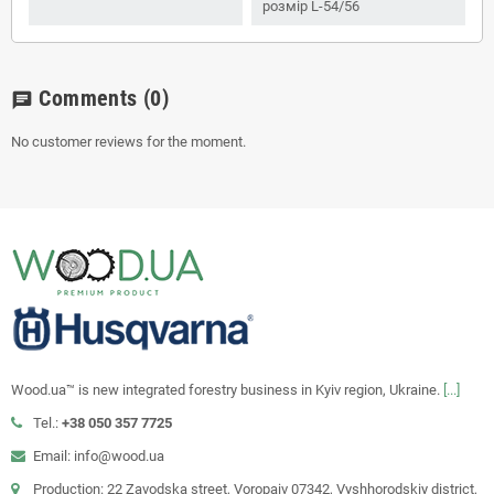
розмір L-54/56
Comments
(0)
chat
No customer reviews for the moment.
Wood.ua™ is new integrated forestry business in Kyiv region, Ukraine.
[...]
Tel.:
+38 050 357 7725
Email: info@wood.ua
Production: 22 Zavodska street, Voropaiv 07342, Vyshhorodskiy district,