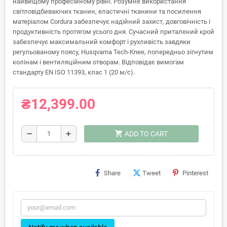
найвищому професійному рівні. Розумне використання
світловідбиваючих тканин, еластичні тканини та посилення
матеріалом Cordura забезпечує надійний захист, довговічність і
продуктивність протягом усього дня. Сучасний приталений крой
забезпечує максимальний комфорт і рухливість завдяки
регульованому поясу, Husqvarna Tech-Knee, попередньо зігнутим
колінам і вентиляційним отворам. Відповідає вимогам
стандарту EN ISO 11393, клас 1 (20 м/с).
₴12,399.00
shopping_cart
remove
add
ADD TO CART
Share
Tweet
Pinterest