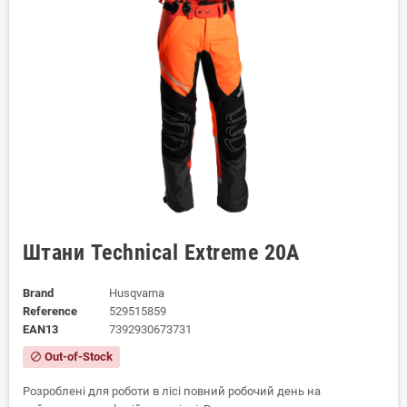
Штани Technical Extreme 20А
Brand
Husqvarna
Reference
529515859
EAN13
7392930673731
Out-of-Stock
block
Розроблені для роботи в лісі повний робочий день на