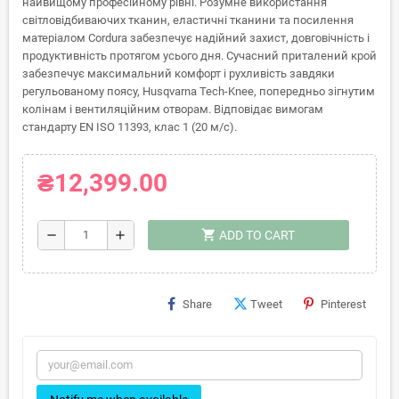
найвищому професійному рівні. Розумне використання
світловідбиваючих тканин, еластичні тканини та посилення
матеріалом Cordura забезпечує надійний захист, довговічність і
продуктивність протягом усього дня. Сучасний приталений крой
забезпечує максимальний комфорт і рухливість завдяки
регульованому поясу, Husqvarna Tech-Knee, попередньо зігнутим
колінам і вентиляційним отворам. Відповідає вимогам
стандарту EN ISO 11393, клас 1 (20 м/с).
₴12,399.00
shopping_cart
remove
add
ADD TO CART
Share
Tweet
Pinterest