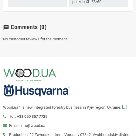
розмір XL-58/60
Comments
(0)
chat
No customer reviews for the moment.
Wood.ua™ is new integrated forestry business in Kyiv region, Ukraine.
[...]
Tel.:
+38 050 357 7725
Email: info@wood.ua
Production: 22 Zavodska street, Voropaiv 07342, Vyshhorodskiy district,