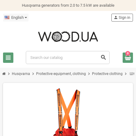
Husqvarna generators from 2.0 to 7.5 kW are available
English
person
Sign in
0
view_headline
search
chevron_right
chevron_right
chevron_right
chevron_right
Husqvarna
Protective equipment, clothing
Protective clothing
Шта