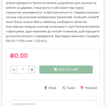
Штани Арбориста Technical Extreme, розроблені для лазіння та
роботи на деревах, поєднують в собі захист від порізу
ланцюгом, маневреність та функціональність. Завдяки міцним і
легким підсиленням матеріалами Dyneema®, Cordura® і Kevlar®
вони більш зносостійкі у найбільш необхідних областях.
Конструкція поєднує ключові особливості серії Technical Extreme
з функціями, адаптованими до потреб лісівників, щоб підходити
до альпіністського спорядження. Відповідає вимогам стандарту
EN ISO 11393, клас 1 (20 м/с).
₴0.00
shopping_cart
remove
add
ADD TO CART
Share
Tweet
Pinterest