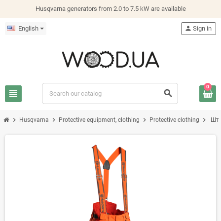
Husqvarna generators from 2.0 to 7.5 kW are available
English
person
Sign in
0
view_headline
search
chevron_right
chevron_right
chevron_right
chevron_right
Husqvarna
Protective equipment, clothing
Protective clothing
Шта