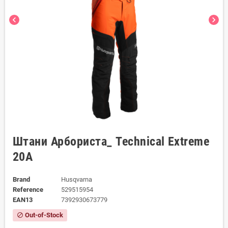
chevron_left
chevron_right
Штани Арбориста_ Technical Extreme
20A
Brand
Husqvarna
Reference
529515954
EAN13
7392930673779
Out-of-Stock
block