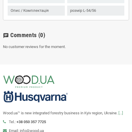
Опис / Комплектація
розмір L-54/56
Comments
(0)
chat
No customer reviews for the moment.
Wood.ua™ is new integrated forestry business in Kyiv region, Ukraine.
[...]
Tel.:
+38 050 357 7725
Email: info@wood.ua