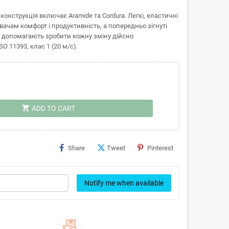
конструкція включає Aramide та Cordura. Легкі, еластичні
ачам комфорт і продуктивність, а попередньо зігнуті
и допомагають зробити кожну зміну дійсно
 11393, клас 1 (20 м/с).
shopping_cart
ADD TO CART
Share
Tweet
Pinterest
Notify me when available