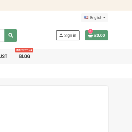
English
0
search
person
Sign in
₴0.00
INTERESTING
UST
BLOG