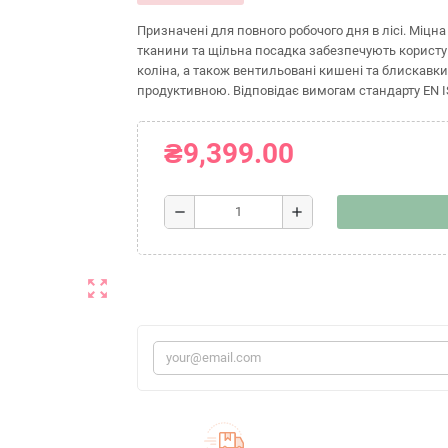
Призначені для повного робочого дня в лісі. Міцна 
тканини та щільна посадка забезпечують користув
коліна, а також вентильовані кишені та блискавк
продуктивною. Відповідає вимогам стандарту EN ISO
₴9,399.00
remove
add
zoom_out_map