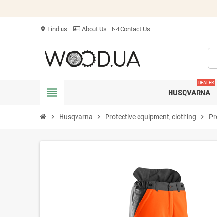
Find us
About Us
Contact Us
location_on
DEALER
view_headline
HUSQVARNA
chevron_right
Husqvarna
chevron_right
Protective equipment, clothing
chevron_right
Pr