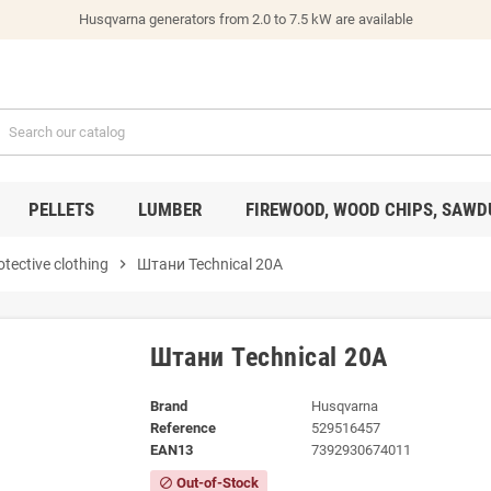
Husqvarna generators from 2.0 to 7.5 kW are available
PELLETS
LUMBER
FIREWOOD, WOOD CHIPS, SAWD
otective clothing
chevron_right
Штани Technical 20A
Штани Technical 20A
Brand
Husqvarna
Reference
529516457
EAN13
7392930674011
Out-of-Stock
block