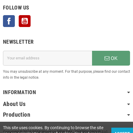
FOLLOW US
Facebook
YouTube
NEWSLETTER
OK
You may unsubscribe at any moment. For that purpose, please find our contact
info in the legal notice.
INFORMATION
About Us
Production
This site uses cookies. By continuing to browse the site
Copyright © 2016-2024 Wood.ua NEW ERA - ENERGY GROUP LLC