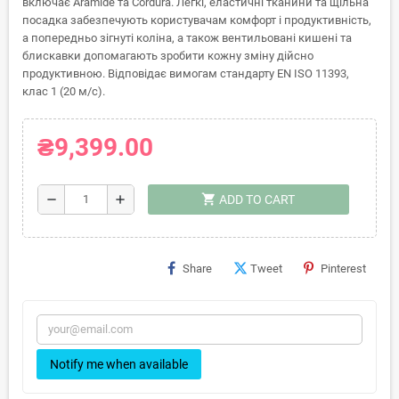
включає Aramide та Cordura. Легкі, еластичні тканини та щільна
посадка забезпечують користувачам комфорт і продуктивність,
а попередньо зігнуті коліна, а також вентильовані кишені та
блискавки допомагають зробити кожну зміну дійсно
продуктивною. Відповідає вимогам стандарту EN ISO 11393,
клас 1 (20 м/с).
₴9,399.00
shopping_cart
remove
add
ADD TO CART
Share
Tweet
Pinterest
Notify me when available