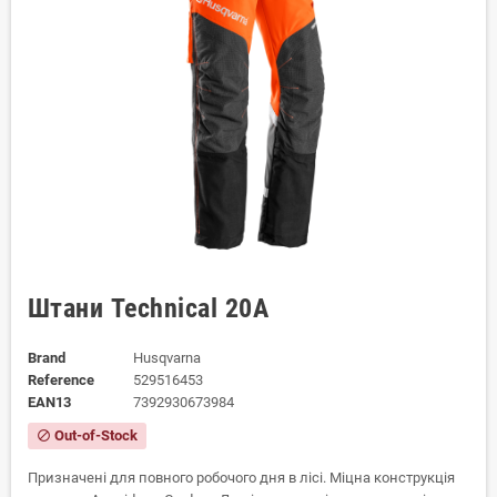
Штани Technical 20A
Brand
Husqvarna
Reference
529516453
EAN13
7392930673984
Out-of-Stock
block
Призначені для повного робочого дня в лісі. Міцна конструкція