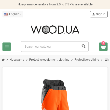
Husqvarna generators from 2.0 to 7.5 kW are available
English
person
Sign in
0
view_headline
search
chevron_right
chevron_right
chevron_right
chevron_right
Husqvarna
Protective equipment, clothing
Protective clothing
Шта