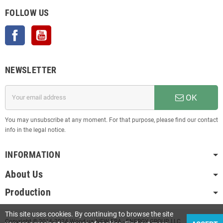
FOLLOW US
Facebook
YouTube
NEWSLETTER
OK
You may unsubscribe at any moment. For that purpose, please find our contact
info in the legal notice.
INFORMATION
About Us
Production
This site uses cookies. By continuing to browse the site
Copyright © 2016-2024 Wood.ua NEW ERA - ENERGY GROUP LLC