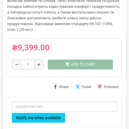
включає Aramide та Cordura. Легкі, еластичні тканини та щільна
посадка забезпечують користувачам комфорт і продуктивність,
а попередньо зігнуті коліна, а також вентильовані кишені та
блискавки допомагають зробити кожну зміну дійсно
продуктивною. Відповідає вимогам стандарту EN ISO 11393,
клас 1 (20 м/с).
₴9,399.00
shopping_cart
remove
add
ADD TO CART
Share
Tweet
Pinterest
Notify me when available