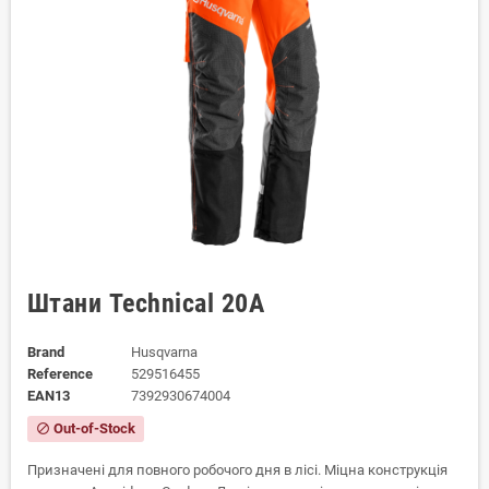
Штани Technical 20A
Brand
Husqvarna
Reference
529516455
EAN13
7392930674004
Out-of-Stock
block
Призначені для повного робочого дня в лісі. Міцна конструкція