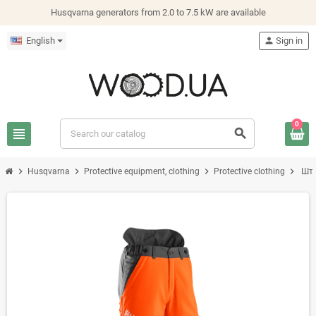
Husqvarna generators from 2.0 to 7.5 kW are available
English
person
Sign in
0
view_headline
search
chevron_right
chevron_right
chevron_right
chevron_right
Husqvarna
Protective equipment, clothing
Protective clothing
Шта