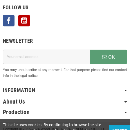
FOLLOW US
Facebook
YouTube
NEWSLETTER
OK
You may unsubscribe at any moment. For that purpose, please find our contact
info in the legal notice.
INFORMATION
About Us
Production
This site uses cookies. By continuing to browse the site
Copyright © 2016-2024 Wood.ua NEW ERA - ENERGY GROUP LLC