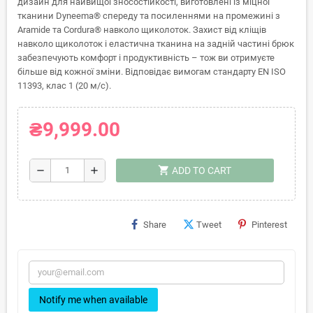
дизайн для найвищої зносостійкості, виготовлені із міцної
тканини Dyneema® спереду та посиленнями на промежині з
Aramide та Cordura® навколо щиколоток. Захист від кліщів
навколо щиколоток і еластична тканина на задній частині брюк
забезпечують комфорт і продуктивність – тож ви отримуєте
більше від кожної зміни. Відповідає вимогам стандарту EN ISO
11393, клас 1 (20 м/с).
₴9,999.00
shopping_cart
remove
add
ADD TO CART
Share
Tweet
Pinterest
Notify me when available