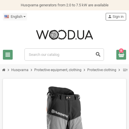
Husqvarna generators from 2.0 to 7.5 kW are available
English
person
Sign in
0
view_headline
search
chevron_right
chevron_right
chevron_right
chevron_right
Husqvarna
Protective equipment, clothing
Protective clothing
Шта