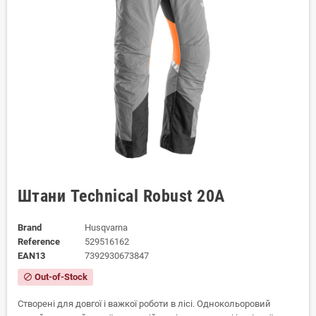
Штани Technical Robust 20A
Brand
Husqvarna
Reference
529516162
EAN13
7392930673847
Out-of-Stock
block
Створені для довгої і важкої роботи в лісі. Однокольоровий