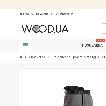
Find us
About Us
Contact Us
location_on
DEALER
view_headline
HUSQVARNA
chevron_right
Husqvarna
chevron_right
Protective equipment, clothing
chevron_right
Pr