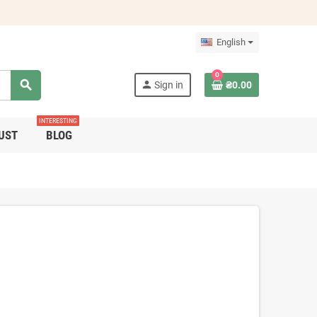
English
0
search
person
Sign in
₴0.00
INTERESTING
UST
BLOG