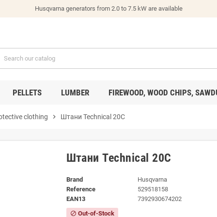
Husqvarna generators from 2.0 to 7.5 kW are available
PELLETS
LUMBER
FIREWOOD, WOOD CHIPS, SAWD
otective clothing
chevron_right
Штани Technical 20С
Штани Technical 20С
Brand
Husqvarna
Reference
529518158
EAN13
7392930674202
Out-of-Stock
block