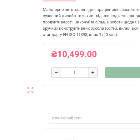
Майстерно виготовлені для працівників лісових гос
сучасний дизайн та захист від пошкоджень ланцюго
продуктивності. Виконуйте більше роботи щодня за
зручних конструктивних особливостей, включаючи 
стандарту EN ISO 11393, клас 1 (20 м/с).
₴10,499.00
remove
add
zoom_out_map