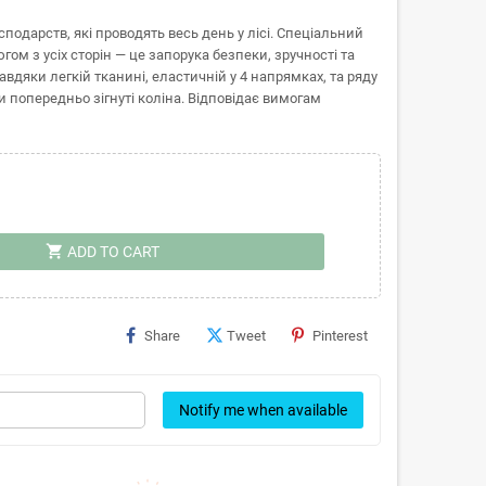
подарств, які проводять весь день у лісі. Спеціальний
м з усіх сторін — це запорука безпеки, зручності та
вдяки легкій тканині, еластичній у 4 напрямках, та ряду
попередньо зігнуті коліна. Відповідає вимогам
shopping_cart
ADD TO CART
Share
Tweet
Pinterest
Notify me when available