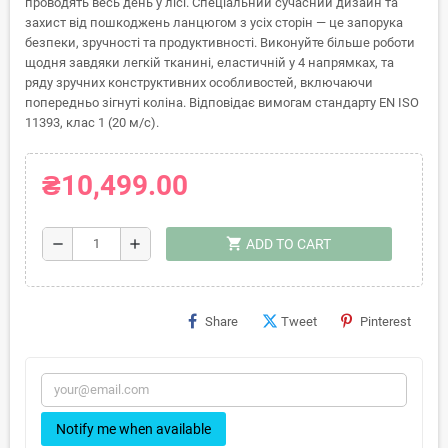
проводять весь день у лісі. Спеціальний сучасний дизайн та
захист від пошкоджень ланцюгом з усіх сторін — це запорука
безпеки, зручності та продуктивності. Виконуйте більше роботи
щодня завдяки легкій тканині, еластичній у 4 напрямках, та
ряду зручних конструктивних особливостей, включаючи
попередньо зігнуті коліна. Відповідає вимогам стандарту EN ISO
11393, клас 1 (20 м/с).
₴10,499.00
shopping_cart
remove
add
ADD TO CART
Share
Tweet
Pinterest
Notify me when available