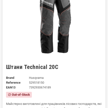
Штани Technical 20С
Brand
Husqvarna
Reference
529518150
EAN13
7392930674189
Out-of-Stock
block
Майстерно виготовлені для працівників лісових господарств, які