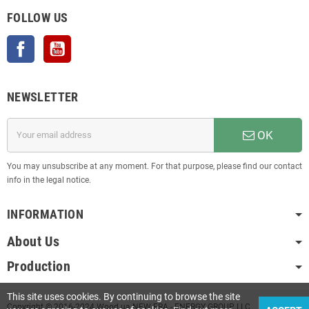
FOLLOW US
Facebook
YouTube
NEWSLETTER
OK
You may unsubscribe at any moment. For that purpose, please find our contact
info in the legal notice.
INFORMATION
About Us
Production
This site uses cookies. By continuing to browse the site
Copyright © 2016-2024 Wood.ua NEW ERA - ENERGY GROUP LLC