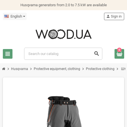
Husqvarna generators from 2.0 to 7.5 kW are available
English
person
Sign in
0
view_headline
search
chevron_right
chevron_right
chevron_right
chevron_right
Husqvarna
Protective equipment, clothing
Protective clothing
Шта