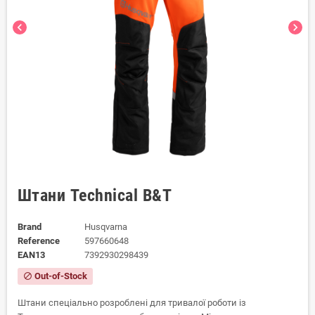
chevron_left
chevron_right
Штани Technical B&T
Brand
Husqvarna
Reference
597660648
EAN13
7392930298439
Out-of-Stock
block
Штани спеціально розроблені для тривалої роботи із