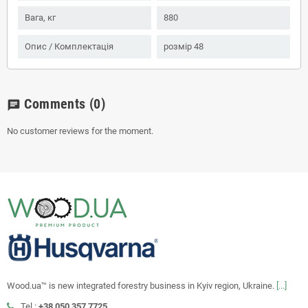
Вага, кг
880
Опис / Комплектація
розмір 48
Comments
(0)
chat
No customer reviews for the moment.
Wood.ua™ is new integrated forestry business in Kyiv region, Ukraine.
[...]
Tel.:
+38 050 357 7725