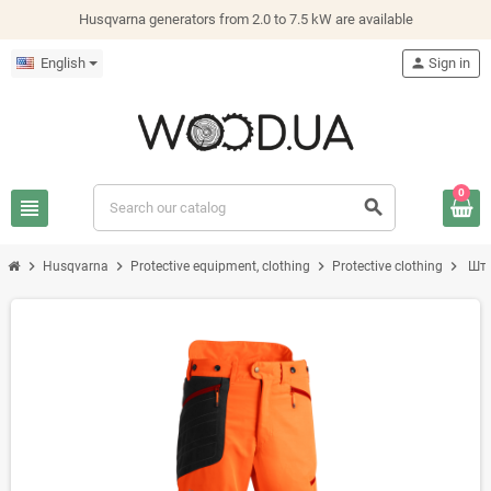
Husqvarna generators from 2.0 to 7.5 kW are available
English
person
Sign in
0
view_headline
search
chevron_right
chevron_right
chevron_right
chevron_right
Husqvarna
Protective equipment, clothing
Protective clothing
Шта