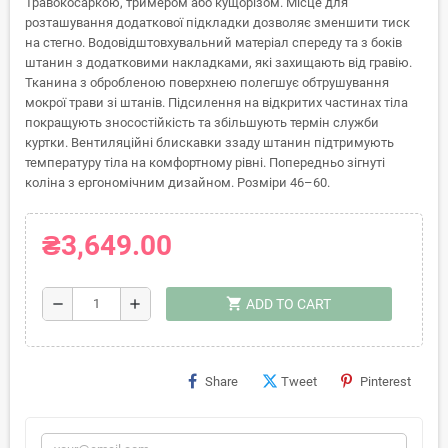
Травокосаркою, тримером або кущорізом. Місце для
розташування додаткової підкладки дозволяє зменшити тиск
на стегно. Водовідштовхувальний матеріал спереду та з боків
штанин з додатковими накладками, які захищають від гравію.
Тканина з обробленою поверхнею полегшує обтрушування
мокрої трави зі штанів. Підсилення на відкритих частинах тіла
покращують зносостійкість та збільшують термін служби
куртки. Вентиляційні блискавки ззаду штанин підтримують
температуру тіла на комфортному рівні. Попередньо зігнуті
коліна з ергономічним дизайном. Розміри 46–60.
₴3,649.00
shopping_cart
remove
add
ADD TO CART
Share
Tweet
Pinterest