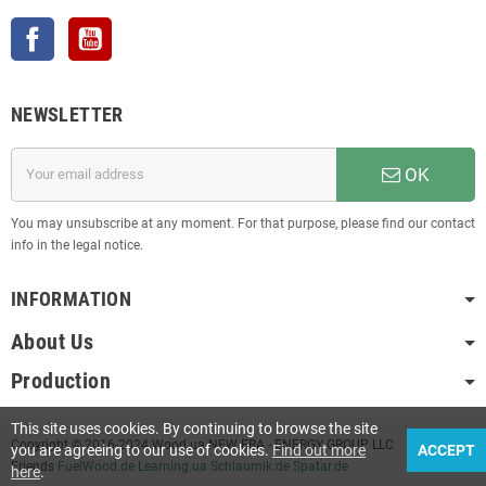
Facebook
YouTube
NEWSLETTER
OK
You may unsubscribe at any moment. For that purpose, please find our contact
info in the legal notice.
INFORMATION
About Us
Production
This site uses cookies. By continuing to browse the site
Copyright © 2016-2024 Wood.ua NEW ERA - ENERGY GROUP LLC
you are agreeing to our use of cookies.
Find out more
ACCEPT
Friends
FuelWood.de
Learning.ua
Schlaumik.de
Spatar.de
here
.