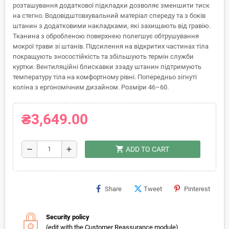
розташування додаткової підкладки дозволяє зменшити тиск
на стегно. Водовідштовхувальний матеріал спереду та з боків
штанин з додатковими накладками, які захищають від гравію.
Тканина з обробленою поверхнею полегшує обтрушування
мокрої трави зі штанів. Підсилення на відкритих частинах тіла
покращують зносостійкість та збільшують термін служби
куртки. Вентиляційні блискавки ззаду штанин підтримують
температуру тіла на комфортному рівні. Попередньо зігнуті
коліна з ергономічним дизайном. Розміри 46–60.
₴3,649.00
shopping_cart
remove
add
ADD TO CART
Share
Tweet
Pinterest
Security policy
(edit with the Customer Reassurance module)