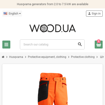
Husqvarna generators from 2.0 to 7.5 kW are available
English
person
Sign in
0
view_headline
search
chevron_right
chevron_right
chevron_right
chevron_right
Husqvarna
Protective equipment, clothing
Protective clothing
Шта