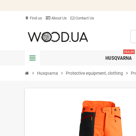
Find us
About Us
Contact Us
location_on
DEALER
view_headline
HUSQVARNA
chevron_right
Husqvarna
chevron_right
Protective equipment, clothing
chevron_right
Pr