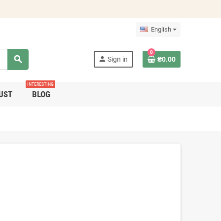
English
0
search
person
Sign in
₴0.00
INTERESTING
UST
BLOG