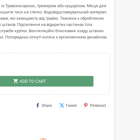
 із Травокосаркою, тримером або кущорізом. Місце для
ншити тиск на стегно. Водовідштовхувальний матеріал
ами, які захищають від гравію. Тканина з обробленою
 штанів. Підсилення на відкритих частинах тіла
 служби куртки. Вентиляційні блискавки ззаду штанин
і. Попередньо зігнуті коліна з ергономічним дизайном.
shopping_cart
ADD TO CART
Share
Tweet
Pinterest