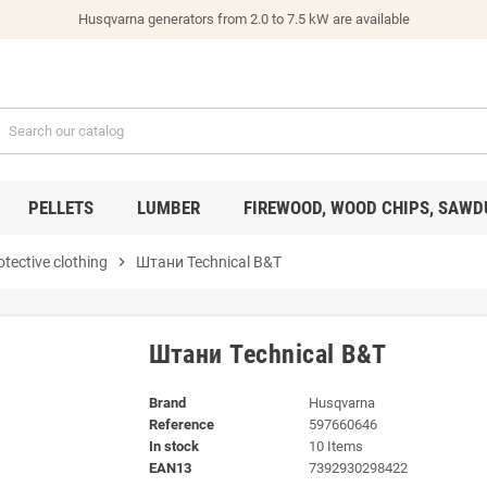
Husqvarna generators from 2.0 to 7.5 kW are available
PELLETS
LUMBER
FIREWOOD, WOOD CHIPS, SAWD
otective clothing
chevron_right
Штани Technical B&T
Штани Technical B&T
Brand
Husqvarna
Reference
597660646
In stock
10 Items
EAN13
7392930298422