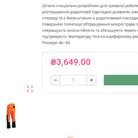
Штани спеціально розроблені для тривалої роботи
розташування додаткової підкладки дозволяє зме
спереду та з боків штанин з додатковими накладк
поверхнею полегшує обтрушування мокрої трави зі
покращують зносостійкість та збільшують термін
підтримують температуру тіла на комфортному рівн
Розміри 46–60.
₴3,649.00
remove
add
zoom_out_map