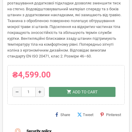
розташування додаткової підкладки дозволяє зменшити тиск
на стегно. Водовідштовхувальний матеріал спереду та з боків
штанин з додатковими накладками, які захищають від гравію.
Тканина з обробленою поверхнею полегшує обтрушування
мокрої трави зі штанів. Підсилення на відкритих частинах тіла
покращують зносостійкість та збільшують термін служби
куртки. Вентиляційні блискавки ззаду штанин підтримують
температуру тіла на комфортному рівні. Попередньо зігнуті
коліна з ергономічним дизайном. Відповідає вимогам
стандарту EN ISO 20471, клас 2. Розміри 46–60.
₴4,599.00
shopping_cart
remove
add
ADD TO CART
Share
Tweet
Pinterest
Security policy