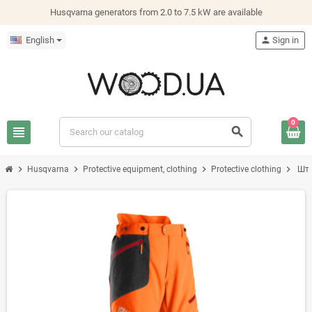
Husqvarna generators from 2.0 to 7.5 kW are available
English
person
Sign in
0
view_headline
search
chevron_right
chevron_right
chevron_right
chevron_right
Husqvarna
Protective equipment, clothing
Protective clothing
Шта