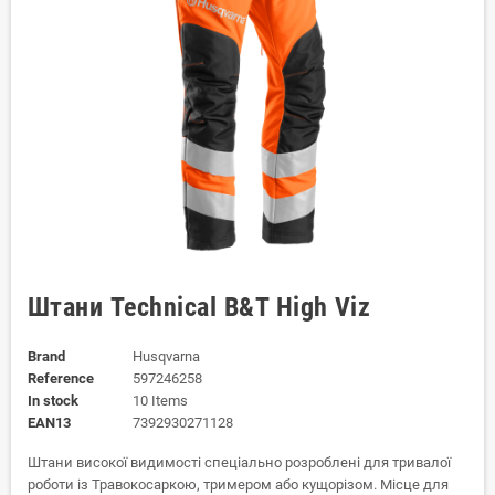
Штани Technical B&T High Viz
Brand
Husqvarna
Reference
597246258
In stock
10 Items
EAN13
7392930271128
Штани високої видимості спеціально розроблені для тривалої
роботи із Травокосаркою, тримером або кущорізом. Місце для