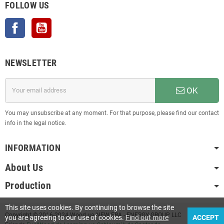
FOLLOW US
Facebook
YouTube
NEWSLETTER
OK
You may unsubscribe at any moment. For that purpose, please find our contact
info in the legal notice.
INFORMATION
About Us
Production
This site uses cookies. By continuing to browse the site
Copyright © 2016-2024 Wood.ua NEW ERA - ENERGY GROUP LLC
you are agreeing to our use of cookies.
Find out more
ACCEPT