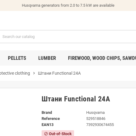
Husqvarna generators from 2.0 to 7.5 kW are available
PELLETS
LUMBER
FIREWOOD, WOOD CHIPS, SAWD
otective clothing
chevron_right
Штани Functional 24A
Штани Functional 24A
Brand
Husqvarna
Reference
529518846
EAN13
7392930674455
Out-of-Stock
block