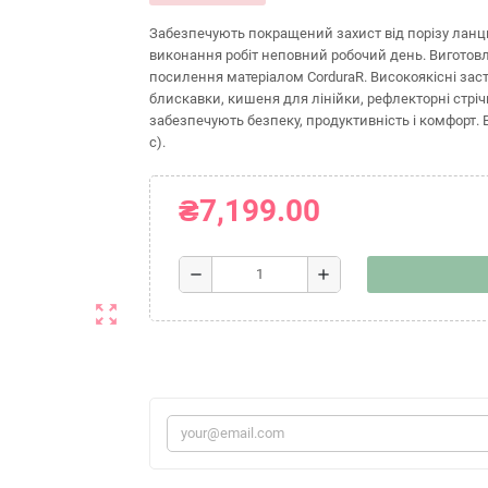
Забезпечують покращений захист від порізу ланцю
виконання робіт неповний робочий день. Виготов
посилення матеріалом CorduraR. Високоякісні заст
блискавки, кишеня для лінійки, рефлекторні стріч
забезпечують безпеку, продуктивність і комфорт. В
с).
₴7,199.00
remove
add
zoom_out_map