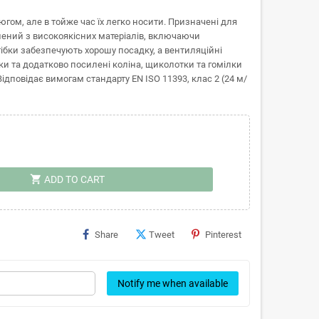
гом, але в тойже час їх легко носити. Призначені для
лений з високоякісних матеріалів, включаючи
ібки забезпечують хорошу посадку, а вентиляційні
ки та додатково посилені коліна, щиколотки та гомілки
ідповідає вимогам стандарту EN ISO 11393, клас 2 (24 м/
shopping_cart
ADD TO CART
Share
Tweet
Pinterest
Notify me when available