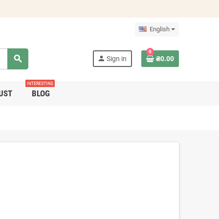
English
0
search
person
Sign in
₴0.00
INTERESTING
UST
BLOG