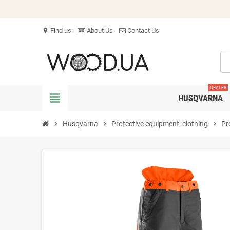
Find us
About Us
Contact Us
location_on
DEALER
view_headline
HUSQVARNA
chevron_right
Husqvarna
chevron_right
Protective equipment, clothing
chevron_right
Pr