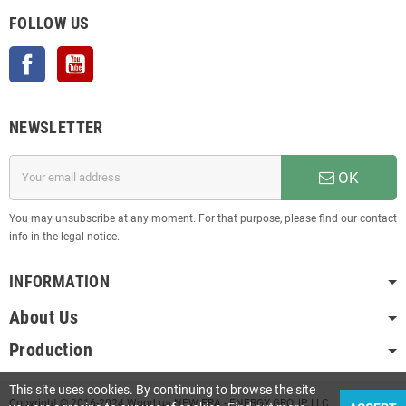
FOLLOW US
Facebook
YouTube
NEWSLETTER
OK
You may unsubscribe at any moment. For that purpose, please find our contact
info in the legal notice.
INFORMATION
About Us
Production
This site uses cookies. By continuing to browse the site
Copyright © 2016-2024 Wood.ua NEW ERA - ENERGY GROUP LLC