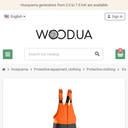
Husqvarna generators from 2.0 to 7.5 kW are available
English
person
Sign in
0
view_headline
search
chevron_right
chevron_right
chevron_right
chevron_right
Husqvarna
Protective equipment, clothing
Protective clothing
Ком