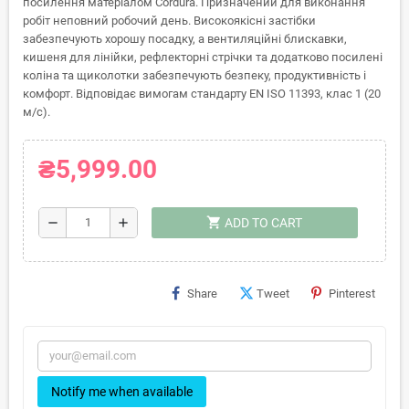
посилення матеріалом Cordura. Призначений для виконання
робіт неповний робочий день. Високоякісні застібки
забезпечують хорошу посадку, а вентиляційні блискавки,
кишеня для лінійки, рефлекторні стрічки та додатково посилені
коліна та щиколотки забезпечують безпеку, продуктивність і
комфорт. Відповідає вимогам стандарту EN ISO 11393, клас 1 (20
м/с).
₴5,999.00
shopping_cart
remove
add
ADD TO CART
Share
Tweet
Pinterest
Notify me when available