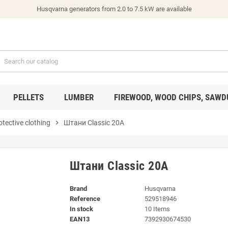
Husqvarna generators from 2.0 to 7.5 kW are available
PELLETS
LUMBER
FIREWOOD, WOOD CHIPS, SAWD
otective clothing
chevron_right
Штани Classic 20A
Штани Classic 20A
Brand
Husqvarna
Reference
529518946
In stock
10 Items
EAN13
7392930674530