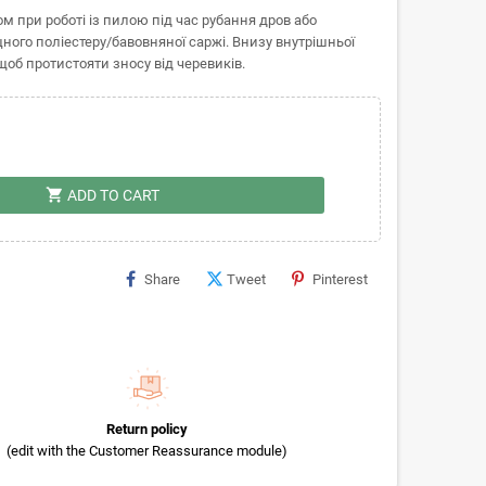
м при роботі із пилою під час рубання дров або
цного поліестеру/бавовняної саржі. Внизу внутрішньої
об протистояти зносу від черевиків.
shopping_cart
ADD TO CART
Share
Tweet
Pinterest
Return policy
(edit with the Customer Reassurance module)