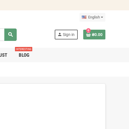
English
0
search
person
Sign in
₴0.00
INTERESTING
UST
BLOG