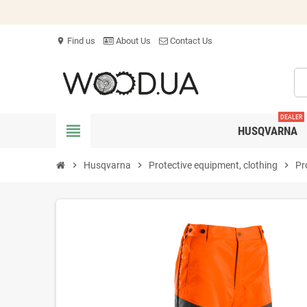
Find us
About Us
Contact Us
location_on
DEALER
view_headline
HUSQVARNA
chevron_right
Husqvarna
chevron_right
Protective equipment, clothing
chevron_right
Pr