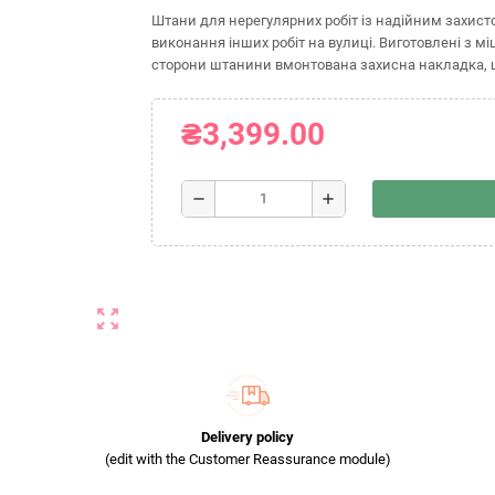
Штани для нерегулярних робіт із надійним захисто
виконання інших робіт на вулиці. Виготовлені з мі
сторони штанини вмонтована захисна накладка, щ
₴3,399.00
remove
add
zoom_out_map
Delivery policy
(edit with the Customer Reassurance module)