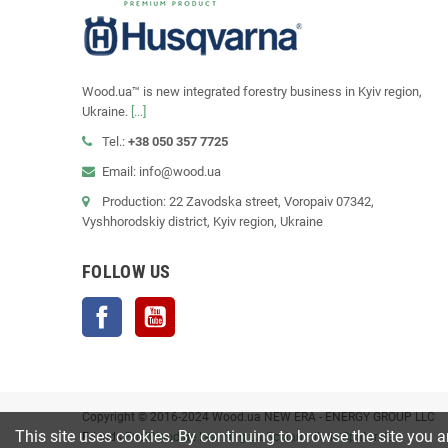
Wood.ua™ is new integrated forestry business in Kyiv region,
Ukraine.
[...]
Tel.:
+38 050 357 7725
Email: info@wood.ua
Production: 22 Zavodska street, Voropaiv 07342,
Vyshhorodskiy district, Kyiv region, Ukraine
FOLLOW US
Facebook
YouTube
Copyright © 2016-2024 Wood.ua NEW ERA - ENERGY GROUP LLC
This site uses cookies. By continuing to browse the site you a
Friends
FuelWood.de
Learning.ua
Schlaumik.de
Spatar.de