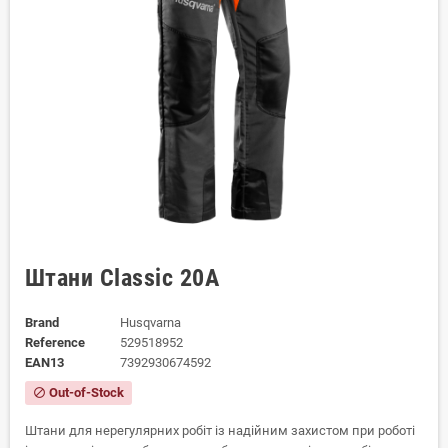
Штани Classic 20A
Brand
Husqvarna
Reference
529518952
EAN13
7392930674592
Out-of-Stock
block
Штани для нерегулярних робіт із надійним захистом при роботі