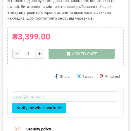
із пилою під час рубання дров або виконання інших робіт на
вулиці. Виготовлені з міцного поліестеру/бавовняної саржі.
Внизу внутрішньої сторони штанини вмонтована захисна
накладка, щоб протистояти зносу від черевиків.
₴3,399.00
shopping_cart
remove
add
ADD TO CART
Share
Tweet
Pinterest
Notify me when available
Security policy