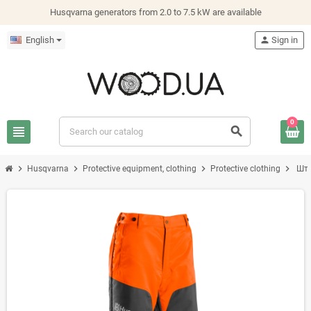
Husqvarna generators from 2.0 to 7.5 kW are available
English
person
Sign in
0
view_headline
search
chevron_right
chevron_right
chevron_right
chevron_right
Husqvarna
Protective equipment, clothing
Protective clothing
Шта