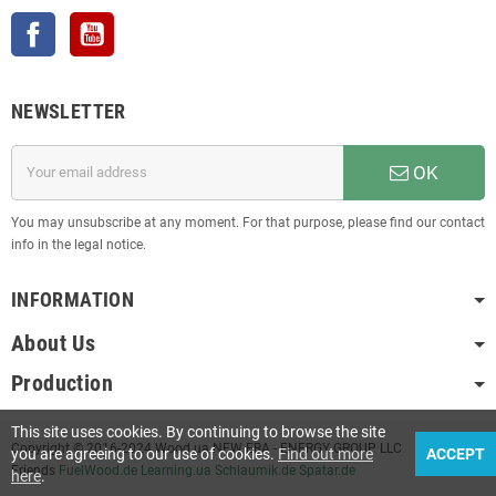
Facebook
YouTube
NEWSLETTER
OK
You may unsubscribe at any moment. For that purpose, please find our contact
info in the legal notice.
INFORMATION
About Us
Production
This site uses cookies. By continuing to browse the site
Copyright © 2016-2024 Wood.ua NEW ERA - ENERGY GROUP LLC
you are agreeing to our use of cookies.
Find out more
ACCEPT
Friends
FuelWood.de
Learning.ua
Schlaumik.de
Spatar.de
here
.