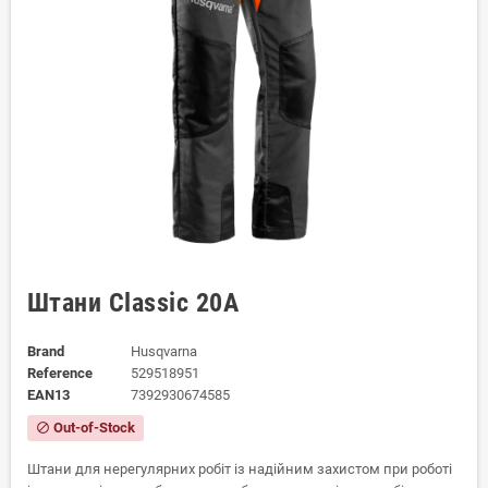
Штани Classic 20A
Brand
Husqvarna
Reference
529518951
EAN13
7392930674585
Out-of-Stock
block
Штани для нерегулярних робіт із надійним захистом при роботі