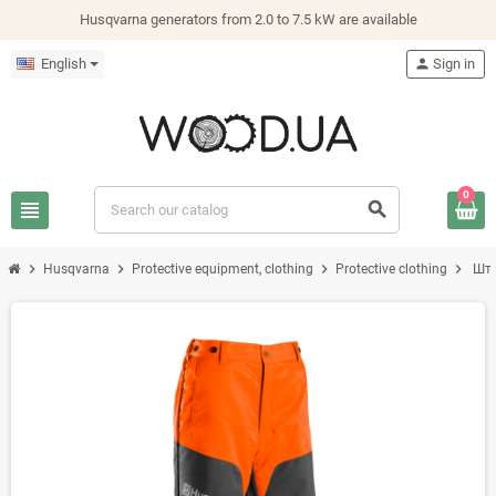
Husqvarna generators from 2.0 to 7.5 kW are available
English
person
Sign in
0
view_headline
search
chevron_right
chevron_right
chevron_right
chevron_right
Husqvarna
Protective equipment, clothing
Protective clothing
Шта