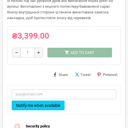
із пилою під час рубання дров або виконання інших робіт на
вулиці. Виготовлені з міцного поліестеру/бавовняної саржі.
Внизу внутрішньої сторони штанини вмонтована захисна
накладка, щоб протистояти зносу від черевиків.
₴3,399.00
shopping_cart
remove
add
ADD TO CART
Share
Tweet
Pinterest
Notify me when available
Security policy