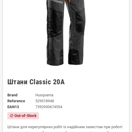
Штани Classic 20A
Brand
Husqvarna
Reference
529518948
EAN13
7392930674554
Out-of-Stock
block
Штани для нерегулярних робіт із надійним захистом при роботі