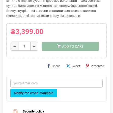
із пилою під час рубання дров або виконання інших робіт на
вулиці. Виготовлені з міцного поліестеру/бавовняної саржі.
Внизу внутрішньої сторони штанини вмонтована захисна
накладка, щоб протистояти зносу від черевиків.
₴3,399.00
shopping_cart
remove
add
ADD TO CART
Share
Tweet
Pinterest
Notify me when available
Security policy