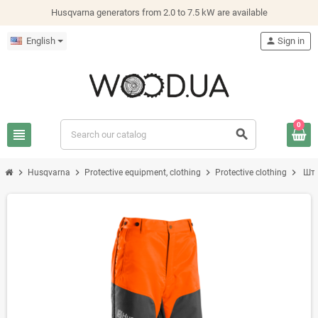
Husqvarna generators from 2.0 to 7.5 kW are available
English
person
Sign in
0
view_headline
search
chevron_right
chevron_right
chevron_right
chevron_right
Husqvarna
Protective equipment, clothing
Protective clothing
Шта