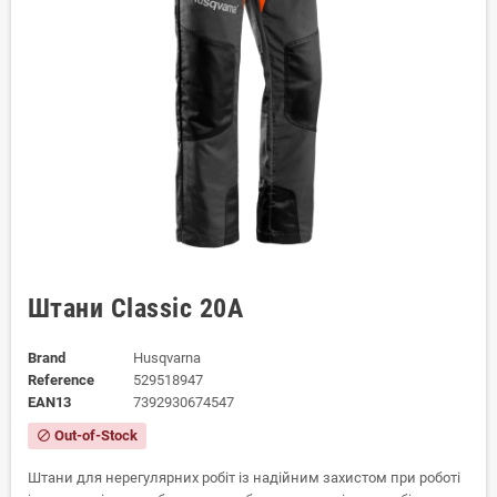
Штани Classic 20A
Brand
Husqvarna
Reference
529518947
EAN13
7392930674547
Out-of-Stock
block
Штани для нерегулярних робіт із надійним захистом при роботі