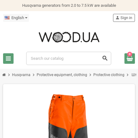
Husqvarna generators from 2.0 to 7.5 kW are available
English
person
Sign in
0
view_headline
search
chevron_right
chevron_right
chevron_right
chevron_right
Husqvarna
Protective equipment, clothing
Protective clothing
Шта