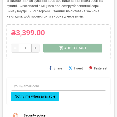
із пилою під час рубання дров або виконання інших робіт на
вулиці. Виготовлені з міцного поліестеру/бавовняної саржі.
Внизу внутрішньої сторони штанини вмонтована захисна
накладка, щоб протистояти зносу від черевиків.
₴3,399.00
shopping_cart
remove
add
ADD TO CART
Share
Tweet
Pinterest
Notify me when available
Security policy