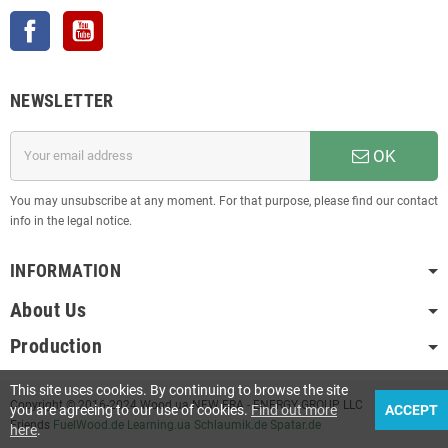
Facebook
YouTube
NEWSLETTER
OK
You may unsubscribe at any moment. For that purpose, please find our contact
info in the legal notice.
INFORMATION
About Us
Production
This site uses cookies. By continuing to browse the site
Copyright © 2016-2024 Wood.ua NEW ERA - ENERGY GROUP LLC
you are agreeing to our use of cookies.
Find out more
ACCEPT
Friends
FuelWood.de
Learning.ua
Schlaumik.de
Spatar.de
here
.