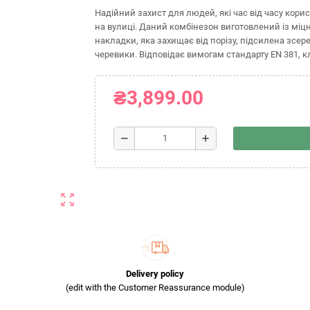
Надійний захист для людей, які час від часу кори
на вулиці. Даний комбінезон виготовлений із міцн
накладки, яка захищає від порізу, підсилена зсере
черевики. Відповідає вимогам стандарту EN 381, кл
₴3,899.00
remove
add
zoom_out_map
Delivery policy
(edit with the Customer Reassurance module)