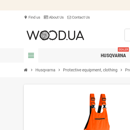
Find us
About Us
Contact Us
location_on
DEALER
view_headline
HUSQVARNA
chevron_right
Husqvarna
chevron_right
Protective equipment, clothing
chevron_right
Pr