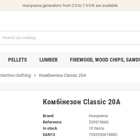
Husqvarna generators from 2.0 to 7.5 kW are available
PELLETS
LUMBER
FIREWOOD, WOOD CHIPS, SAWD
otective clothing
chevron_right
Комбінезон Classic 20A
Комбінезон Classic 20A
Brand
Husqvarna
Reference
529519660
In stock
10 Items
EAN13
7392930674882