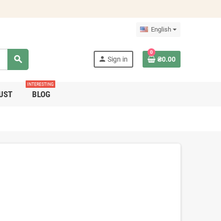
English
0
search
person
Sign in
₴0.00
INTERESTING
UST
BLOG