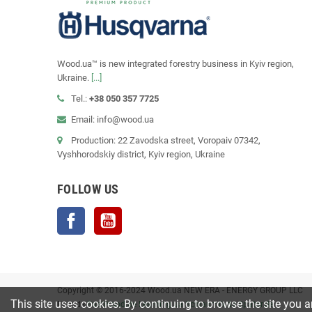
Wood.ua™ is new integrated forestry business in Kyiv region,
Ukraine.
[...]
Tel.:
+38 050 357 7725
Email: info@wood.ua
Production: 22 Zavodska street, Voropaiv 07342,
Vyshhorodskiy district, Kyiv region, Ukraine
FOLLOW US
Facebook
YouTube
Copyright © 2016-2024 Wood.ua NEW ERA - ENERGY GROUP LLC
This site uses cookies. By continuing to browse the site you a
Friends
FuelWood.de
Learning.ua
Schlaumik.de
Spatar.de