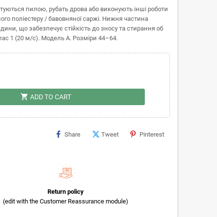
стуються пилою, рубать дрова або виконують інші роботи
ого поліестеру / бавовняної саржі. Нижня частина
дини, що забезпечує стійкість до зносу та стирання об
ас 1 (20 м/с). Модель А. Розміри 44–64.
shopping_cart
ADD TO CART
Share
Tweet
Pinterest
Return policy
(edit with the Customer Reassurance module)