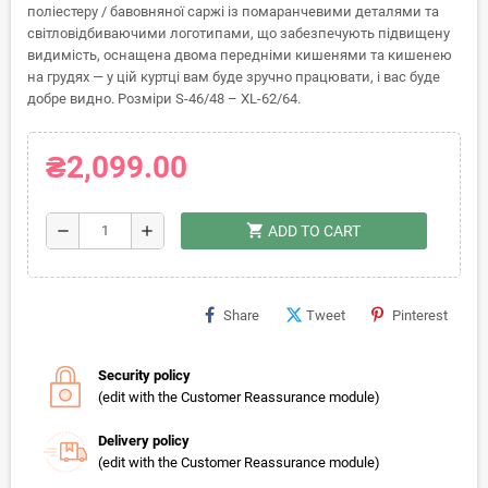
поліестеру / бавовняної саржі із помаранчевими деталями та
світловідбиваючими логотипами, що забезпечують підвищену
видимість, оснащена двома передніми кишенями та кишенею
на грудях — у цій куртці вам буде зручно працювати, і вас буде
добре видно. Розміри S-46/48 – XL-62/64.
₴2,099.00
shopping_cart
remove
add
ADD TO CART
Share
Tweet
Pinterest
Security policy
(edit with the Customer Reassurance module)
Delivery policy
(edit with the Customer Reassurance module)