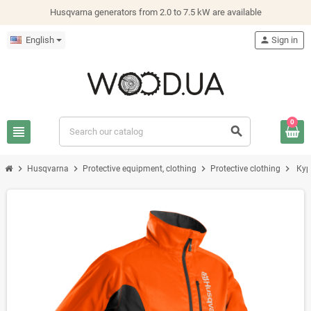
Husqvarna generators from 2.0 to 7.5 kW are available
English
person
Sign in
0
view_headline
search
chevron_right
chevron_right
chevron_right
chevron_right
Husqvarna
Protective equipment, clothing
Protective clothing
Кур