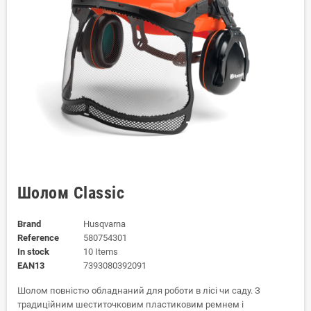
Шолом Classic
Brand
Husqvarna
Reference
580754301
In stock
10 Items
EAN13
7393080392091
Шолом повністю обладнаний для роботи в лісі чи саду. З
традиційним шеститочковим пластиковим ремнем і