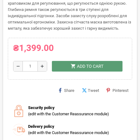
храповиком для регулювання, що регулюється однією рукою.
Глибина ремня також регулюється в три ступені для
індивідуальної підгонки. Засоби захисту слуху розроблені для
оптимальної ергономіки. Захисна сітчаста маска виготовлена із
металу, яка забезпечує хороший захист і гарну видимість.
₴1,399.00
shopping_cart
remove
add
ADD TO CART
Share
Tweet
Pinterest
Security policy
(edit with the Customer Reassurance module)
Delivery policy
(edit with the Customer Reassurance module)