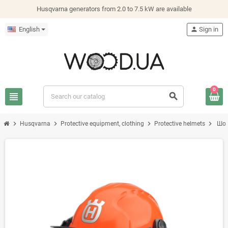
Husqvarna generators from 2.0 to 7.5 kW are available
English
person
Sign in
0
view_headline
search
chevron_right
chevron_right
chevron_right
chevron_right
Husqvarna
Protective equipment, clothing
Protective helmets
Шол