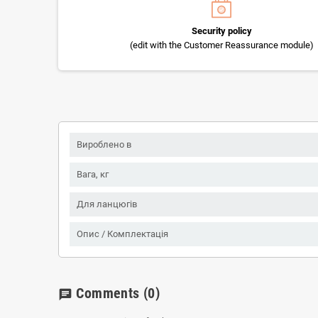
Security policy
(edit with the Customer Reassurance module)
Вироблено в
Вага, кг
Для ланцюгів
Опис / Комплектація
Comments
(0)
chat