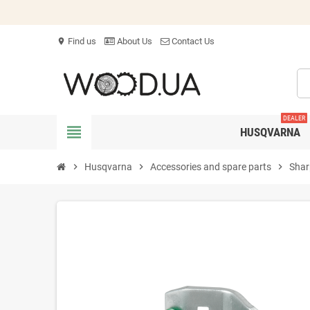
Find us
About Us
Contact Us
location_on
DEALER
view_headline
HUSQVARNA
chevron_right
Husqvarna
chevron_right
Accessories and spare parts
chevron_right
Shar