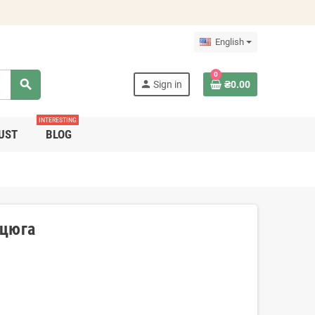
English
0
search
person
Sign in
₴0.00
INTERESTING
UST
BLOG
нцюга