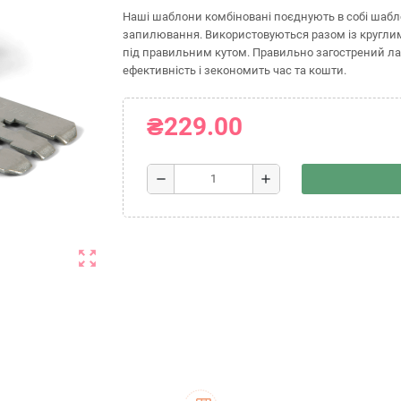
Наші шаблони комбіновані поєднують в собі шабл
запилювання. Використовуються разом із кругли
під правильним кутом. Правильно загострений ла
ефективність і зекономить час та кошти.
₴229.00
remove
add
zoom_out_map