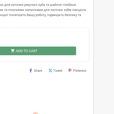
он для заточки ріжучого зуба та шаблон глибини
ми та плоскими напилками для заточки зубів ланцюга
нцюг полегшить Вашу роботу, підвищить безпеку та
shopping_cart
ADD TO CART
Share
Tweet
Pinterest