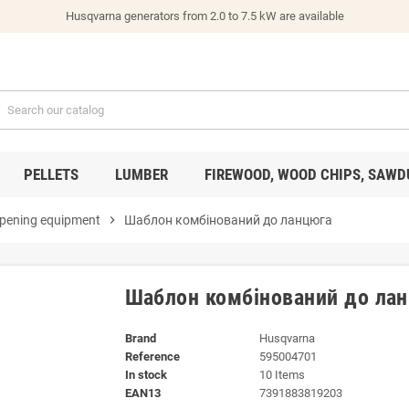
Husqvarna generators from 2.0 to 7.5 kW are available
PELLETS
LUMBER
FIREWOOD, WOOD CHIPS, SAWD
pening equipment
chevron_right
Шаблон комбінований до ланцюга
Шаблон комбінований до ла
Brand
Husqvarna
Reference
595004701
In stock
10 Items
EAN13
7391883819203