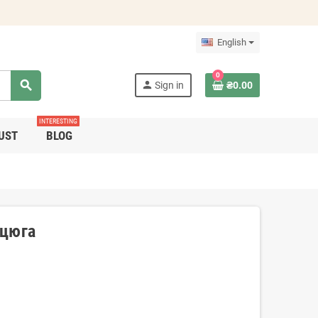
English
0
search
person
Sign in
₴0.00
INTERESTING
UST
BLOG
нцюга