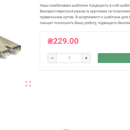
Наші комбіновані шаблони поєднують в собі шабло
Використовуються разом із круглими та пласкими
правильним кутом. В асортименті є шаблони для в
ланцюг полегшить Вашу роботу, підвищить безпеку
₴229.00
remove
add
zoom_out_map