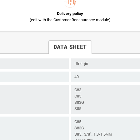
Delivery policy
(edit with the Customer Reassurance module)
DATA SHEET
Швеція
40
C83
C85
S83G
S85
C85
S83G
S85_ 3/8'_ 1.3/1.5мм