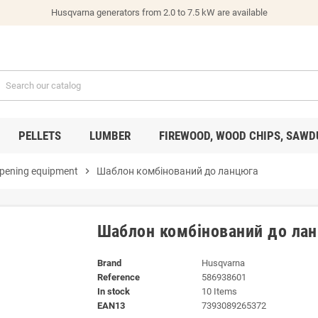
Husqvarna generators from 2.0 to 7.5 kW are available
PELLETS
LUMBER
FIREWOOD, WOOD CHIPS, SAWD
pening equipment
chevron_right
Шаблон комбінований до ланцюга
Шаблон комбінований до ла
Brand
Husqvarna
Reference
586938601
In stock
10 Items
EAN13
7393089265372