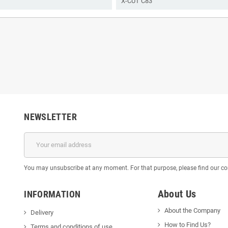
X-CUT С83
NEWSLETTER
You may unsubscribe at any moment. For that purpose, please find our cont
About Us
INFORMATION
About the Company
Delivery
How to Find Us?
Terms and conditions of use