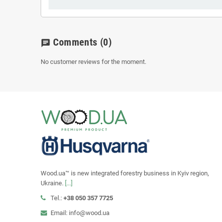
Comments
(0)
chat
No customer reviews for the moment.
Wood.ua™ is new integrated forestry business in Kyiv region,
Ukraine.
[...]
Tel.:
+38 050 357 7725
Email: info@wood.ua