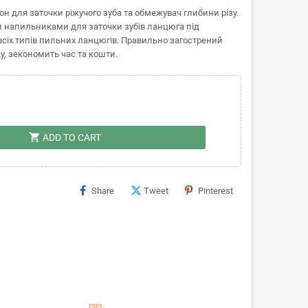
н для заточки ріжучого зуба та обмежувач глибини різу.
 напильниками для заточки зубів ланцюга під
сіх типів пильних ланцюгів. Правильно загострений
, зекономить час та кошти.
shopping_cart
ADD TO CART
Share
Tweet
Pinterest