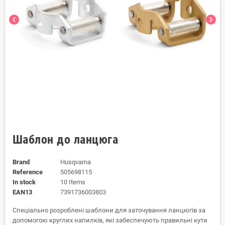
chevron_left
chevron_right
Шаблон до ланцюга
Brand
Husqvarna
Reference
505698115
In stock
10 Items
EAN13
7391736003803
Спеціально розроблені шаблони для заточування ланцюгів за
допомогою круглих напилків, які забеспечують правильні кути