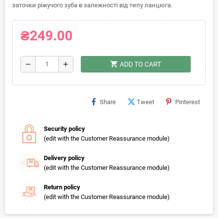
заточки ріжучого зуба в залежності від типу ланцюга.
₴249.00
shopping_cart
remove
add
ADD TO CART
Share
Tweet
Pinterest
Security policy
(edit with the Customer Reassurance module)
Delivery policy
(edit with the Customer Reassurance module)
Return policy
(edit with the Customer Reassurance module)