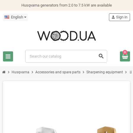
Husqvarna generators from 2.0 to 7.5 kW are available
English
person
Sign in
0
view_headline
search
chevron_right
chevron_right
chevron_right
chevron_right
Husqvarna
Accessories and spare parts
Sharpening equipment
Ш