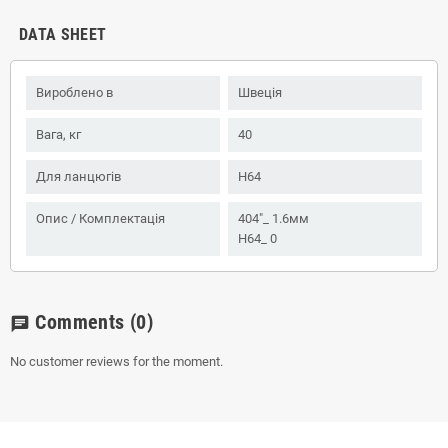
DATA SHEET
Вироблено в
Швеція
Вага, кг
40
Для ланцюгів
H64
Опис / Комплектація
404"_ 1.6мм
H64_ 0
Comments
(0)
chat
No customer reviews for the moment.