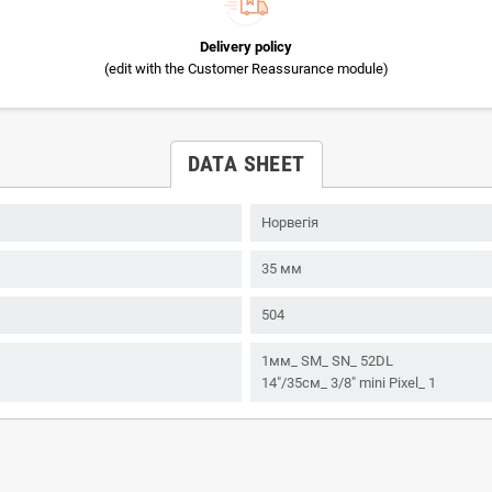
Delivery policy
(edit with the Customer Reassurance module)
DATA SHEET
Норвегія
35 мм
504
1мм_ SM_ SN_ 52DL
14"/35см_ 3/8" mini Pixel_ 1