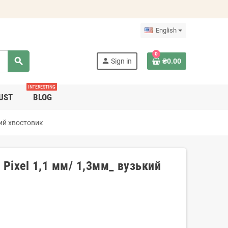
English
0
search
person
Sign in
₴0.00
INTERESTING
UST
BLOG
кий хвостовик
: Pixel 1,1 мм/ 1,3мм_ вузький