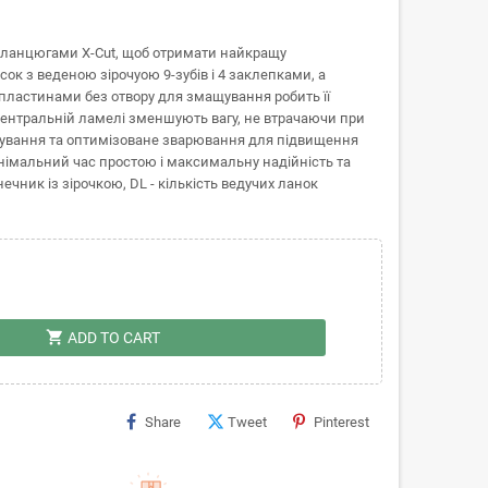
з ланцюгами X-Cut, щоб отримати найкращу
ок з веденою зірочуою 9-зубів і 4 заклепками, а
пластинами без отвору для змащування робить її
центральній ламелі зменшують вагу, не втрачаючи при
щування та оптимізоване зварювання для підвищення
німальний час простою і максимальну надійність та
ечник із зірочкою, DL - кількість ведучих ланок
shopping_cart
ADD TO CART
Share
Tweet
Pinterest