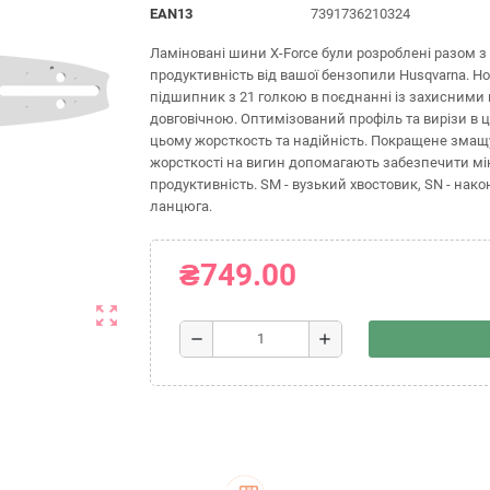
EAN13
7391736210324
Ламіновані шини X-Force були розроблені разом 
продуктивність від вашої бензопили Husqvarna. Нос
підшипник з 21 голкою в поєднанні із захисними 
довговічною. Оптимізований профіль та вирізи в 
цьому жорсткость та надійність. Покращене зма
жорсткості на вигин допомагають забезпечити мі
продуктивність. SM - вузький хвостовик, SN - након
ланцюга.
₴749.00
zoom_out_map
remove
add