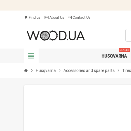
Find us
About Us
Contact Us
location_on
DEALER
view_headline
HUSQVARNA
chevron_right
Husqvarna
chevron_right
Accessories and spare parts
chevron_right
Tire