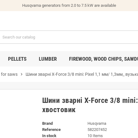
Husqvarna generators from 2.0 to 7.5 kW are available
PELLETS
LUMBER
FIREWOOD, WOOD CHIPS, SAWD
s for saws
chevron_right
Шини зварні X-Force 3/8 mini: Pixel 1,1 мм/ 1,3мм_ вузь
Шини зварні X-Force 3/8 mini
хвостовик
Brand
Husqvarna
Reference
582207452
In stock
10 Items