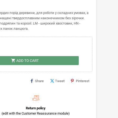
дих порід деревини, для роботи у складних умовах, а
Оснащені твердосплавним наконечником без зірочки.
дряпин та корозії. LM - широкий хвостовик, HN -
их ланок ланцюга.
shopping_cart
ADD TO CART
Share
Tweet
Pinterest
Return policy
(edit with the Customer Reassurance module)