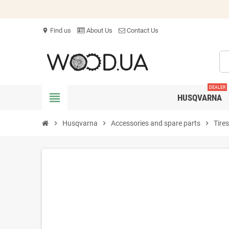
Find us
About Us
Contact Us
location_on
DEALER
view_headline
HUSQVARNA
chevron_right
Husqvarna
chevron_right
Accessories and spare parts
chevron_right
Tire