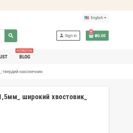
English
0
search
person
Sign in
₴0.00
INTERESTING
UST
BLOG
к_ твердий наконечник
 1,5мм_ широкий хвостовик_