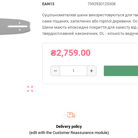
EAN13
7392930125308
Суцільнометалеві шини використовуються для твер
саме піщаних, запилених або горілої деревини. 
Шини мають епоксидне покриття для захисту від по
твердосплавний наконечник, DL - кількість ведуч
₴2,759.00
remove
add
zoom_out_map
Delivery policy
(edit with the Customer Reassurance module)