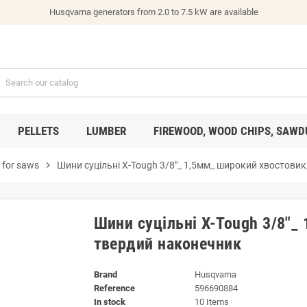
Husqvarna generators from 2.0 to 7.5 kW are available
PELLETS
LUMBER
FIREWOOD, WOOD CHIPS, SAWD
s for saws
chevron_right
Шини суцільні X-Tough 3/8"_ 1,5мм_ широкий хвостови
Шини суцільні X-Tough 3/8"_
твердий наконечник
Brand
Husqvarna
Reference
596690884
In stock
10 Items