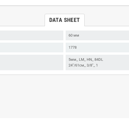
DATA SHEET
60 мм
1778
5мм_ LM_ HN_ 84DL
24"/61см_ 3/8"_ 1