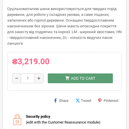
Суцільнометалеві шини використовуються для твердих порід
деревини, для роботи у складних умовах, а саме піщаних,
запилених або горілої деревини. Оснащені твердосплавним
наконечником без зірочки. Шини мають епоксидне покриття
для захисту від подряпин та корозії. LM - широкий хвостовик, HN
- твердосплавний наконечник, DL - кількість ведучих ланок
ланцюга.
₴3,219.00
shopping_cart
remove
add
ADD TO CART
Share
Tweet
Pinterest
Security policy
(edit with the Customer Reassurance module)