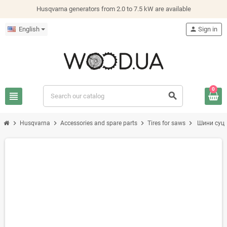
Husqvarna generators from 2.0 to 7.5 kW are available
English
person
Sign in
0
view_headline
search
chevron_right
chevron_right
chevron_right
chevron_right
Husqvarna
Accessories and spare parts
Tires for saws
Шини суці