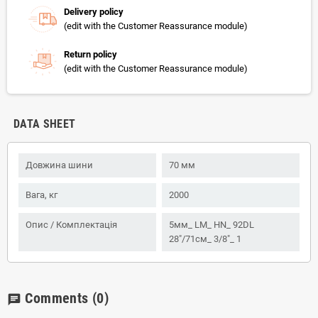
Delivery policy
(edit with the Customer Reassurance module)
Return policy
(edit with the Customer Reassurance module)
DATA SHEET
Довжина шини
70 мм
Вага, кг
2000
Опис / Комплектація
5мм_ LM_ HN_ 92DL
28"/71см_ 3/8"_ 1
Comments
(0)
chat