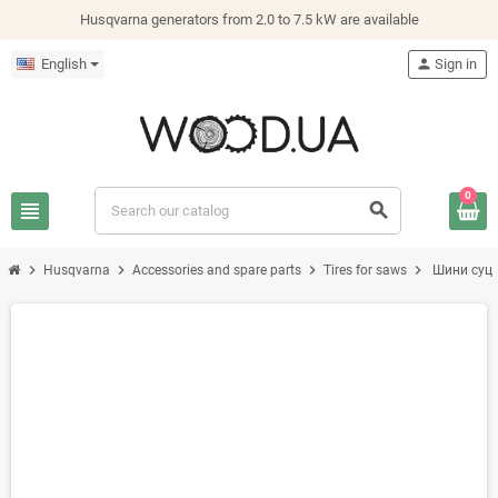
Husqvarna generators from 2.0 to 7.5 kW are available
English
person
Sign in
0
view_headline
search
chevron_right
chevron_right
chevron_right
chevron_right
Husqvarna
Accessories and spare parts
Tires for saws
Шини суці