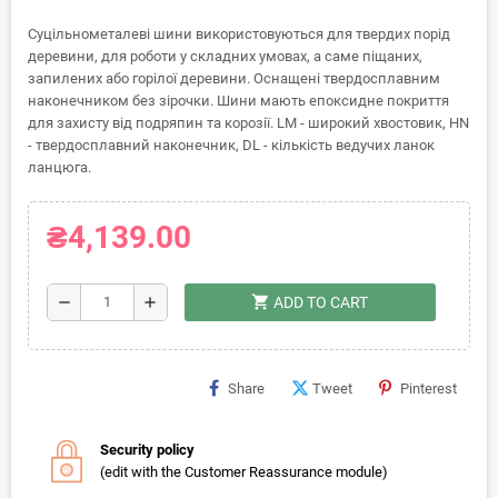
Суцільнометалеві шини використовуються для твердих порід
деревини, для роботи у складних умовах, а саме піщаних,
запилених або горілої деревини. Оснащені твердосплавним
наконечником без зірочки. Шини мають епоксидне покриття
для захисту від подряпин та корозії. LM - широкий хвостовик, HN
- твердосплавний наконечник, DL - кількість ведучих ланок
ланцюга.
₴4,139.00
shopping_cart
remove
add
ADD TO CART
Share
Tweet
Pinterest
Security policy
(edit with the Customer Reassurance module)