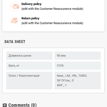
Delivery policy
(edit with the Customer Reassurance module)
Return policy
(edit with the Customer Reassurance module)
DATA SHEET
Довжина шини
90 мм
Вага, кг
3193
Опис / Комплектація
6мм_ LM_ HN_ 104DL
36"/91см_ 0
404"_ 1
Comments
(0)
chat