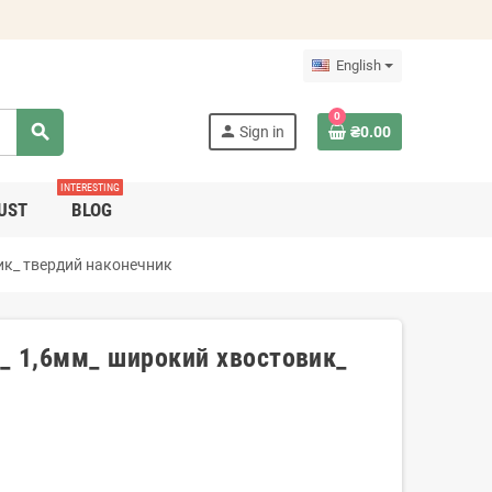
English
0
search
person
Sign in
₴0.00
INTERESTING
UST
BLOG
вик_ твердий наконечник
"_ 1,6мм_ широкий хвостовик_