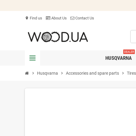
Find us
About Us
Contact Us
location_on
DEALER
view_headline
HUSQVARNA
chevron_right
Husqvarna
chevron_right
Accessories and spare parts
chevron_right
Tire