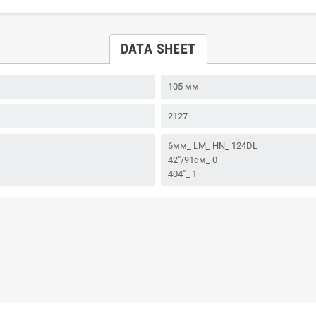
DATA SHEET
105 мм
2127
6мм_ LM_ HN_ 124DL
42"/91см_ 0
404"_ 1