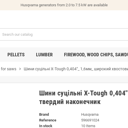
Husqvarna generators from 2.0 to 7.5 kW are available
PELLETS
LUMBER
FIREWOOD, WOOD CHIPS, SAWD
s for saws
chevron_right
Шини суцільні X-Tough 0,404"_ 1,6мм_ широкий хвосто
Шини суцільні X-Tough 0,404
твердий наконечник
Brand
Husqvarna
Reference
596691024
In stock
10 Items