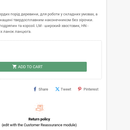
дих порід деревини, для роботи у складних умовах, а
Оснащені твердосплавним наконечником без зірочки.
дряпин та корозії. LM - широкий хвостовик, HN -
их ланок ланцюга.
shopping_cart
ADD TO CART
Share
Tweet
Pinterest
Return policy
(edit with the Customer Reassurance module)