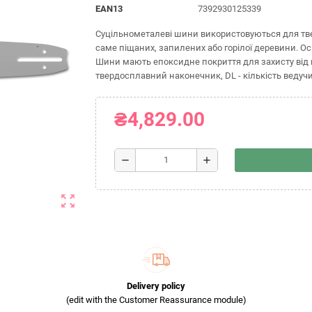
EAN13
7392930125339
Суцільнометалеві шини використовуються для твер
саме піщаних, запилених або горілої деревини. 
Шини мають епоксидне покриття для захисту від по
твердосплавний наконечник, DL - кількість ведуч
₴4,829.00
remove
add
zoom_out_map
Delivery policy
(edit with the Customer Reassurance module)