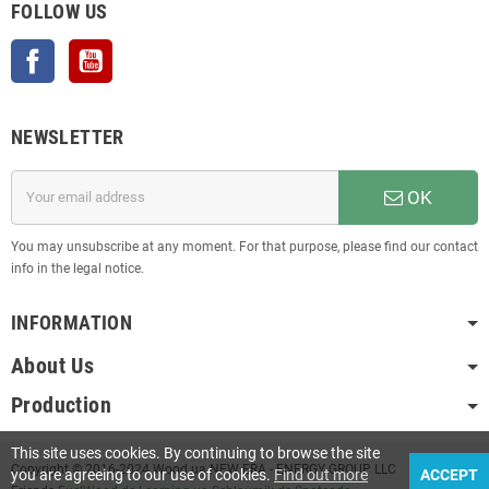
FOLLOW US
Facebook
YouTube
NEWSLETTER
OK
You may unsubscribe at any moment. For that purpose, please find our contact
info in the legal notice.
INFORMATION
About Us
Production
This site uses cookies. By continuing to browse the site
Copyright © 2016-2024 Wood.ua NEW ERA - ENERGY GROUP LLC
you are agreeing to our use of cookies.
Find out more
ACCEPT