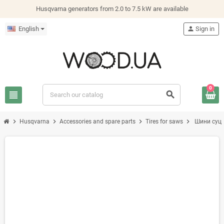
Husqvarna generators from 2.0 to 7.5 kW are available
English
person
Sign in
0
view_headline
search
chevron_right
chevron_right
chevron_right
chevron_right
Husqvarna
Accessories and spare parts
Tires for saws
Шини суці