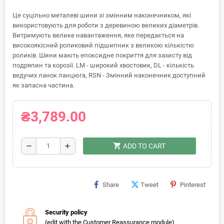
Це суцільно металеві шини зі змінним наконечником, які
використовують для роботи з деревиною великих діаметрів.
Витримують велике навантаження, яке передається на
високоякісний роликовий підшипник з великою кількістю
роликів. Шини мають епоксидне покриття для захисту від
подряпин та корозії. LM - широкий хвостовик, DL - кількість
ведучих ланок ланцюга, RSN - Змінний наконечник доступний
як запасна частина.
₴3,789.00
shopping_cart
remove
add
ADD TO CART
Share
Tweet
Pinterest
Security policy
(edit with the Customer Reassurance module)