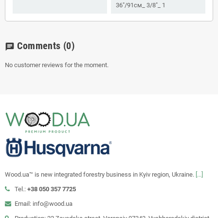
36"/91см_ 3/8"_ 1
Comments
(0)
chat
No customer reviews for the moment.
Wood.ua™ is new integrated forestry business in Kyiv region, Ukraine.
[...]
Tel.:
+38 050 357 7725
Email: info@wood.ua