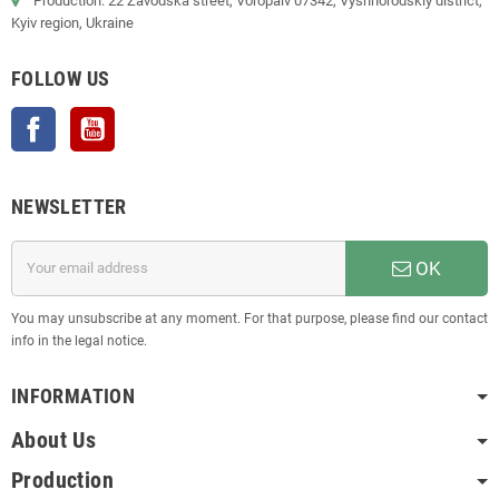
Production: 22 Zavodska street, Voropaiv 07342, Vyshhorodskiy district,
Kyiv region, Ukraine
FOLLOW US
Facebook
YouTube
NEWSLETTER
OK
You may unsubscribe at any moment. For that purpose, please find our contact
info in the legal notice.
INFORMATION
About Us
Production