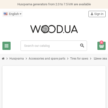
Husqvarna generators from 2.0 to 7.5 kW are available
English
person
Sign in
0
view_headline
search
chevron_right
chevron_right
chevron_right
chevron_right
Husqvarna
Accessories and spare parts
Tires for saws
Шини звар