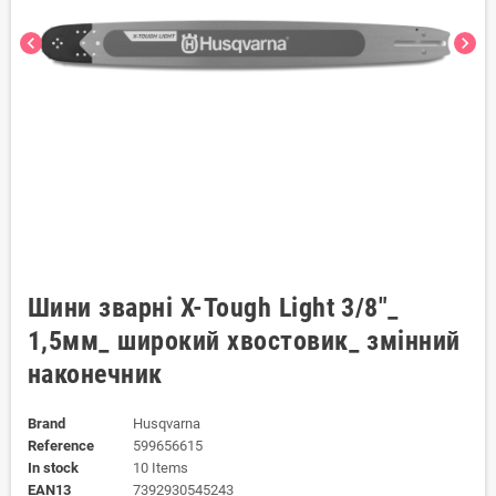
chevron_left
chevron_right
Шини зварні X-Tough Light 3/8"_
1,5мм_ широкий хвостовик_ змінний
наконечник
Brand
Husqvarna
Reference
599656615
In stock
10 Items
EAN13
7392930545243