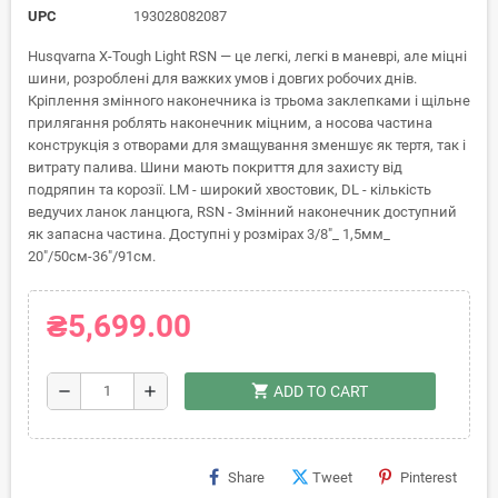
UPC
193028082087
Husqvarna X-Tough Light RSN — це легкі, легкі в маневрі, але міцні
шини, розроблені для важких умов і довгих робочих днів.
Кріплення змінного наконечника із трьома заклепками і щільне
прилягання роблять наконечник міцним, а носова частина
конструкція з отворами для змащування зменшує як тертя, так і
витрату палива. Шини мають покриття для захисту від
подряпин та корозії. LM - широкий хвостовик, DL - кількість
ведучих ланок ланцюга, RSN - Змінний наконечник доступний
як запасна частина. Доступні у розмірах 3/8"_ 1,5мм_
20"/50см-36"/91см.
₴5,699.00
shopping_cart
remove
add
ADD TO CART
Share
Tweet
Pinterest