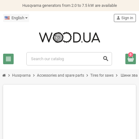
Husqvarna generators from 2.0 to 7.5 kW are available
English
person
Sign in
0
view_headline
search
chevron_right
chevron_right
chevron_right
chevron_right
Husqvarna
Accessories and spare parts
Tires for saws
Шини звар