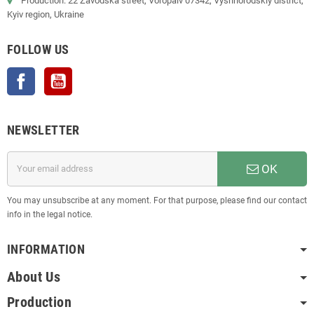
Production: 22 Zavodska street, Voropaiv 07342, Vyshhorodskiy district,
Kyiv region, Ukraine
FOLLOW US
Facebook
YouTube
NEWSLETTER
OK
You may unsubscribe at any moment. For that purpose, please find our contact
info in the legal notice.
INFORMATION
About Us
Production