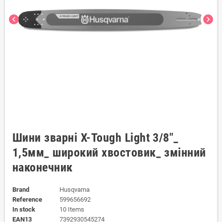
chevron_left
chevron_right
Шини зварні X-Tough Light 3/8"_
1,5мм_ широкий хвостовик_ змінний
наконечник
Brand
Husqvarna
Reference
599656692
In stock
10 Items
EAN13
7392930545274