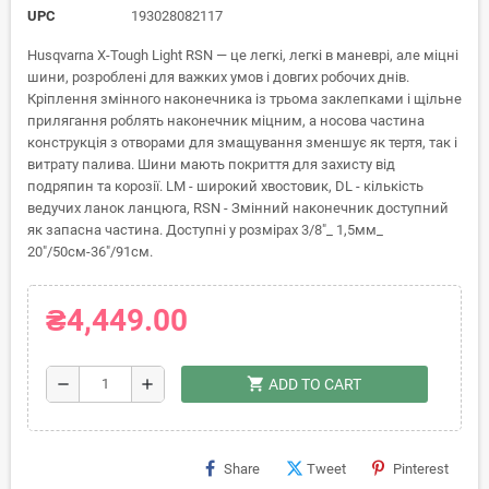
UPC
193028082117
Husqvarna X-Tough Light RSN — це легкі, легкі в маневрі, але міцні
шини, розроблені для важких умов і довгих робочих днів.
Кріплення змінного наконечника із трьома заклепками і щільне
прилягання роблять наконечник міцним, а носова частина
конструкція з отворами для змащування зменшує як тертя, так і
витрату палива. Шини мають покриття для захисту від
подряпин та корозії. LM - широкий хвостовик, DL - кількість
ведучих ланок ланцюга, RSN - Змінний наконечник доступний
як запасна частина. Доступні у розмірах 3/8"_ 1,5мм_
20"/50см-36"/91см.
₴4,449.00
shopping_cart
remove
add
ADD TO CART
Share
Tweet
Pinterest