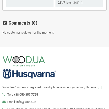
28"/71см_ 3/8"_ 1
Comments
(0)
chat
No customer reviews for the moment.
Wood.ua™ is new integrated forestry business in Kyiv region, Ukraine.
[...]
Tel.:
+38 050 357 7725
Email: info@wood.ua