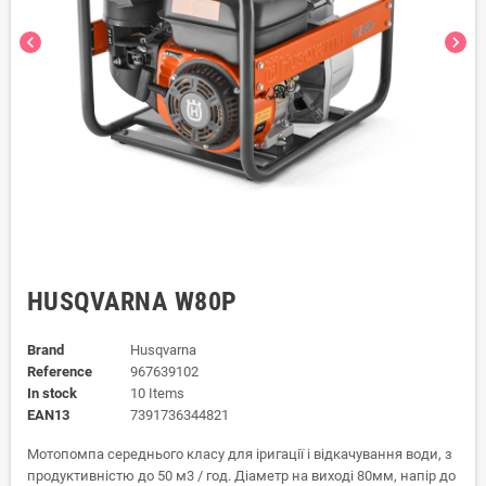
chevron_left
chevron_right
HUSQVARNA W80P
Brand
Husqvarna
Reference
967639102
In stock
10 Items
EAN13
7391736344821
Мотопомпа середнього класу для іригації і відкачування води, з
продуктивністю до 50 м3 / год. Діаметр на виході 80мм, напір до