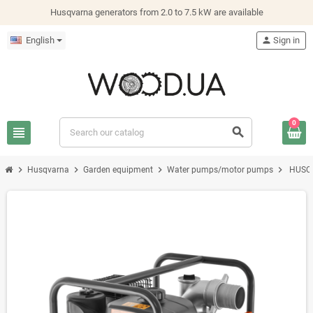
Husqvarna generators from 2.0 to 7.5 kW are available
English
person
Sign in
0
view_headline
search
chevron_right
chevron_right
chevron_right
chevron_right
Husqvarna
Garden equipment
Water pumps/motor pumps
HUSQ