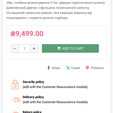
28м, глибина всмоктування 5-7м. Швидке підключення шлангу.
Довговічний двигун з функцією полегшеного запуску.
Оснащений захисною рамою, яка захищає машину від
пошкоджень і служить ручкою підйому.
₴9,499.00
shopping_cart
remove
add
ADD TO CART
Share
Tweet
Pinterest
Security policy
(edit with the Customer Reassurance module)
Delivery policy
(edit with the Customer Reassurance module)
Return policy