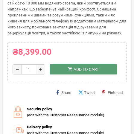
стійкістю 10 000 мм водяного стовпа, який розтягується в 4
напрямках, що забезпечує найкращий комфорт. Оснащена
проклеєними швами та розумними функціями, такими як
кишеня для мобільного телефону із додатковим матеріалом для
його захисту, прихована вентиляція під рукавами для
рецеркуляції повітря, а також застібкою із липучки на рукавах.
₴8,399.00
shopping_cart
remove
add
ADD TO CART
Share
Tweet
Pinterest
Security policy
(edit with the Customer Reassurance module)
Delivery policy
(edit with the Customer Reassurance module)