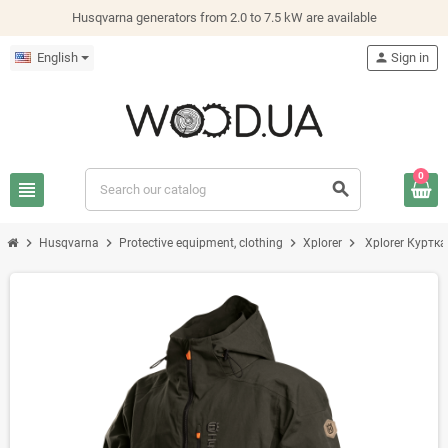
Husqvarna generators from 2.0 to 7.5 kW are available
English
person
Sign in
0
view_headline
search
chevron_right
chevron_right
chevron_right
chevron_right
Husqvarna
Protective equipment, clothing
Xplorer
Xplorer Куртка