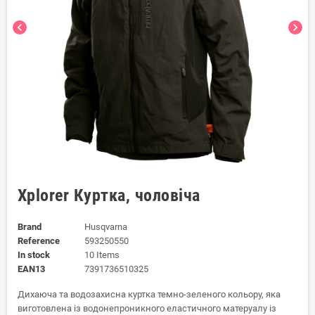
chevron_left
chevron_right
Xplorer Куртка, чоловіча
Brand
Husqvarna
Reference
593250550
In stock
10 Items
EAN13
7391736510325
Дихаюча та водозахисна куртка темно-зеленого кольору, яка
виготовлена із водонепроникного еластичного матеруалу із